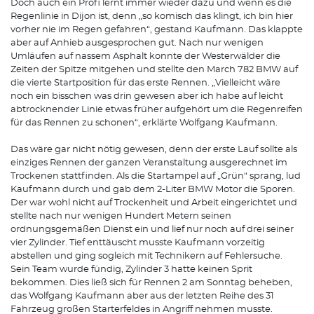
Doch auch ein Profi lernt immer wieder dazu und wenn es die
Regenlinie in Dijon ist, denn „so komisch das klingt, ich bin hier
vorher nie im Regen gefahren“, gestand Kaufmann. Das klappte
aber auf Anhieb ausgesprochen gut. Nach nur wenigen
Umläufen auf nassem Asphalt konnte der Westerwälder die
Zeiten der Spitze mitgehen und stellte den March 782 BMW auf
die vierte Startposition für das erste Rennen. „Vielleicht wäre
noch ein bisschen was drin gewesen aber ich habe auf leicht
abtrocknender Linie etwas früher aufgehört um die Regenreifen
für das Rennen zu schonen“, erklärte Wolfgang Kaufmann.
Das wäre gar nicht nötig gewesen, denn der erste Lauf sollte als
einziges Rennen der ganzen Veranstaltung ausgerechnet im
Trockenen stattfinden. Als die Startampel auf „Grün“ sprang, lud
Kaufmann durch und gab dem 2-Liter BMW Motor die Sporen.
Der war wohl nicht auf Trockenheit und Arbeit eingerichtet und
stellte nach nur wenigen Hundert Metern seinen
ordnungsgemäßen Dienst ein und lief nur noch auf drei seiner
vier Zylinder. Tief enttäuscht musste Kaufmann vorzeitig
abstellen und ging sogleich mit Technikern auf Fehlersuche.
Sein Team wurde fündig, Zylinder 3 hatte keinen Sprit
bekommen. Dies ließ sich für Rennen 2 am Sonntag beheben,
das Wolfgang Kaufmann aber aus der letzten Reihe des 31
Fahrzeug großen Starterfeldes in Angriff nehmen musste.