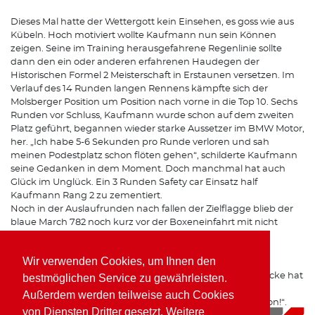
Dieses Mal hatte der Wettergott kein Einsehen, es goss wie aus
Kübeln. Hoch motiviert wollte Kaufmann nun sein Können
zeigen. Seine im Training herausgefahrene Regenlinie sollte
dann den ein oder anderen erfahrenen Haudegen der
Historischen Formel 2 Meisterschaft in Erstaunen versetzen. Im
Verlauf des 14 Runden langen Rennens kämpfte sich der
Molsberger Position um Position nach vorne in die Top 10. Sechs
Runden vor Schluss, Kaufmann wurde schon auf dem zweiten
Platz geführt, begannen wieder starke Aussetzer im BMW Motor,
her. „Ich habe 5-6 Sekunden pro Runde verloren und sah
meinen Podestplatz schon flöten gehen“, schilderte Kaufmann
seine Gedanken in dem Moment. Doch manchmal hat auch
Glück im Unglück. Ein 3 Runden Safety car Einsatz half
Kaufmann Rang 2 zu zementiert.
Noch in der Auslaufrunden nach fallen der Zielflagge blieb der
blaue March 782 noch kurz vor der Boxeneinfahrt mit nicht
mehr laufendem Motor stehen…
Wir verwenden Cookies, um Ihnen den
„Ein super Abschluss für ein zunächst durchwachsendes
Wochenende“, so das Fazit des Formel 2 Piloten. „Die Strecke hat
bestmöglichen Service zu gewährleisten.
auch im Regen richtig Spaß gemacht und ein Sieg war in
Außerdem werden teilweise auch Cookies
Griffweite. Ich freue mich jetzt schon auf die nächste Saison!“.
von Diensten Dritter gesetzt. Weitere
09.10.2019
|
News