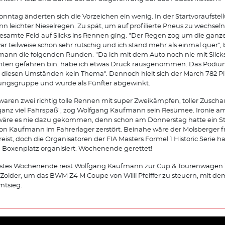
nntag änderten sich die Vorzeichen ein wenig. In der Startvoraufstel
n leichter Nieselregen. Zu spät, um auf profilierte Pneus zu wechseln
esamte Feld auf Slicks ins Rennen ging. "Der Regen zog um die ganze
ar teilweise schon sehr rutschig und ich stand mehr als einmal quer",
ann die folgenden Runden. "Da ich mit dem Auto noch nie mit Slick
hten gefahren bin, habe ich etwas Druck rausgenommen. Das Podiu
 diesen Umständen kein Thema". Dennoch hielt sich der March 782 Pil
ngsgruppe und wurde als Fünfter abgewinkt.
waren zwei richtig tolle Rennen mit super Zweikämpfen, toller Zuscha
anz viel Fahrspaß", zog Wolfgang Kaufmann sein Resümee. Ironie a
wäre es nie dazu gekommen, denn schon am Donnerstag hatte ein S
von Kaufmann im Fahrerlager zerstört. Beinahe wäre der Molsberger f
eist, doch die Organisatoren der FIA Masters Formel 1 Historic Serie 
 Boxenplatz organisiert. Wochenende gerettet!
stes Wochenende reist Wolfgang Kaufmann zur Cup & Tourenwagen 
Zolder, um das BWM Z4 M Coupe von Willi Pfeiffer zu steuern, mit dem
mtsieg.