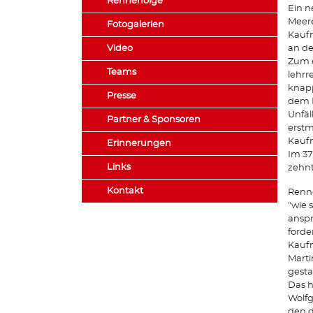
Rennerfolge
Ein n
Meere
Fotogalerien
Kauf
Video
an de
Zum e
Teams
lehrr
knapp
Presse
dem P
Unfäl
Partner & Sponsoren
erstm
Kauf
Erinnerungen
Im 37
Links
zehnt
Kontakt
Renne
"wie 
anspr
forde
Kaufm
Marti
gesta
Das h
Wolfg
den d