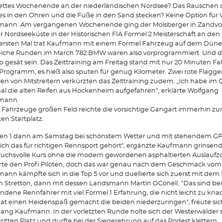
ettes Wochenende an der niederländischen Nordsee? Das Rauschen 
s in den Ohren und die Füße in den Sand stecken? Keine Option für
mann. Am vergangenen Wochenende ging der Molsberger in Zandvoo
r Nordseeküste in der Historischen FIA Formel 2 Meisterschaft an den 
rsten Mal trat Kaufmann mit einem Formel Fahrzeug auf dem Düne
eiche Runden im March 782 BMW waren also vorprogrammiert. Und di
 gesät sein. Das Zeittraining am Freitag stand mit nur 20 Minuten Fah
rogramm, es hieß also sputen für genug Kilometer. Zwei rote Flagg
len von Mitstreitern verkürzten das Zeittraining zudem. „Ich habe im 
al die alten Reifen aus Hockenheim aufgefahren“, erklärte Wolfgang
mann.
 Fahrzeuge großen Feld reichte die vorsichtige Gangart immerhin z
en Startplatz.
n 1 dann am Samstag bei schönstem Wetter und mit stehendem GP 
sich das für richtigen Rennsport gehört", ergänzte Kaufmann grinsend
uchsvolle Kurs ohne die modern gewordenen asphaltierten Auslauf
rte den Profi Piloten, doch das war genau nach dem Geschmack vom 
ann kämpfte sich in die Top 5 vor und duellierte sich zuerst mit dem 
n Stretton, dann mit dessen Landsmann Martin O´Conell. "Das sind be
ndene Rennfahrer mit viel Formel 1 Erfahrung, die nicht leicht zu kna
at einen Heidenspaß gemacht die beiden niederzuringen", freute sic
ang Kaufmann. In der vorletzten Runde holte sich der Westerwälder s
ritten Platz und durfte bei der Siegerehrung auf das Podest klettern.