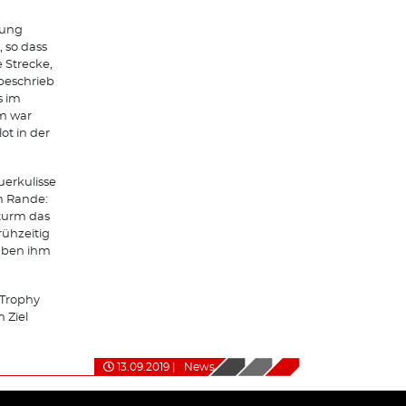
lung
, so dass
 Strecke,
 beschrieb
s im
m war
ot in der
uerkulisse
m Rande:
turm das
rühzeitig
haben ihm
Trophy
 Ziel
13.09.2019
|
News