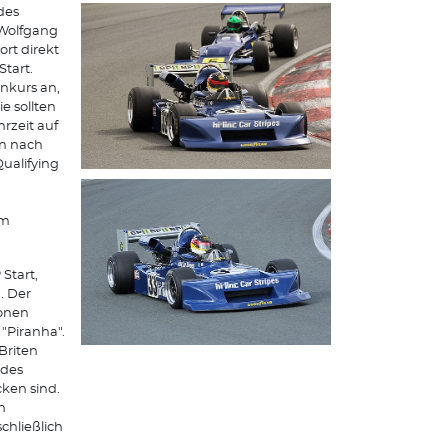
des
 Wolfgang
rt direkt
Start.
nkurs an,
e sollten
rzeit auf
en nach
Qualifying
um
Start,
. Der
zonen
"Piranha".
Briten
ides
cken sind.
h
chließlich