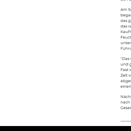
Am So
began
das g
das w
Kaufm
Feuc
unter
Führu
"Das 
und g
Fast 
Zelt 
abger
einen
Näch
nach 
Gesa