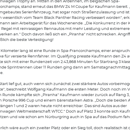
nwagen Trophy an. Mitten in den Ardennen, im belgischen Spa-
orchamps, stand erneut das BMW Z4 M Coupe für Kaufmann bereit. „
mgebautes Serienfahrzeug, hat sogar noch Straßenzulassung und ist 
n wesentlich vom Team Black Panther Racing verbessert worden“, erkl
ann sein Arbeitsgerät für das Wochenende. „Die Konkurrenz in der Kla
r Regel mit reinrassigen Rennautos mit mehr Leistung und extremer
erken an.“ Doch davon ließ sich ein „Piranha“ nicht schrecken. Angriff 
eßlich die beste Verteidigung!
 Kilometer lang ist eine Runde in Spa-Francorchamps, einer anspruch
ke für versierte Rennfahrer. Im Qualifying presste Kaufmann den Z4 
e sich mit einer Rundenzeit von 2.43,868 Minuten für Startrang 3 klas
nde Sprintrennen über 11 Runden ging dann am Samstagnachmittag
e.
Start lief gut, auch wenn sich zunächst zwei stärkere Autos vorbeimog
e“, beschreibt Wolfgang Kaufmann die ersten Meter. Doch noch im Ve
n Runde kämpfte sich „Piranha“ Kaufmann wieder zurück auf Rang 3,
 Porsche 996 Cup und einem bärenstarken Astra. „Doch die beiden A
ängen 1 und 2 waren heute nicht erreichbar. Das sind Autos aus der
nwagen Weltmeisterschaft WTCC.“ Doch auf Platz 3 konnte sich Kau
etzen und wie schon am Nürburgring auch in Spa auf das Podium fah
rlich wäre auch ein zweiter Platz oder ein Sieg toll, doch realistisch ist