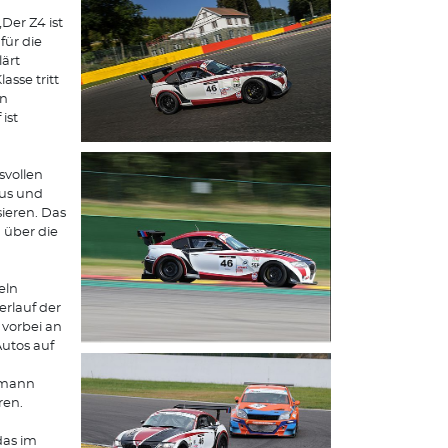
Der Z4 ist
für die
ärt
sse tritt
en
ist
svollen
aus und
sieren. Das
 über die
eln
rlauf der
 vorbei an
utos auf
fmann
ren.
 das im