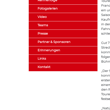
Rennerfolge
Toure
Franc
Fotogalerien
ein u
Saiso
Video
Kaufm
in de
Teams
Fahrw
Presse
schli
Partner & Sponsoren
Gut 7
Strec
Erinnerungen
konnt
folge
Links
Bühn
Kontakt
„Der 
konnt
erste
einem
den R
Toure
fests
„Natü