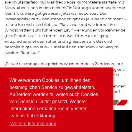
alle im Starterfeld, nur Manfredo Rossi di Montelera startete mit
Slicks. Aber schon in den beiden Einführungsrunden wurde mir
klar: Slicks wäre gut gewesen, jetzt war es zu spät. Der
Indianapolis-Start – den stehenden gibt es ja leider nicht mehr –
lief top für mich, ich blieb auf Platz zwei und war immer im
Windschatten zum führenden Lay.“ Vier Runden vor Rennende
„biss Piranha zu“. „Ich bremste etwas früher als er, ging
entsprechend etwas früher und agressiver auf's Gas und
beschleunigte ihn aus – Jubel auf den Tribünen und Sieg im
zweiten Rennlauf!“
„Es war ein mega erfolgreiches Wochenende in Zandvoort, nur
die Pokale sind nach drei Jahren inzwischen mit der Wertigkeit
Null zu sehen“, resümierte Wolfgang Kaufmann. Auch in der
Wir verwenden Cookies, um Ihnen den
Zwischenwertung der „F2 Classic Interseries“ liegt er nach
Punkten jetzt in Führung, bei noch zwei ausstehenden Rennen
bestmöglichen Service zu gewährleisten.
in Dijon und Misano läuft das auch in diesem Jahr wieder auf
Außerdem werden teilweise auch Cookies
eine herausragende Position hinaus.
von Diensten Dritter gesetzt. Weitere
04.07.2025
|
News
Informationen erhalten Sie in unserer
Datenschutzerklärung
Weitere Informationen
Home
Impressum
Datenschutz