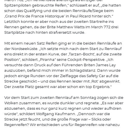
March 762. „Ich verwendete allerdings als einziger der
Spitzenpiloten gebrauchte Reifen,“ schlüsselt er auf, „die hatten
schon das Qualifying und die beiden Rennläufe/Siege beim
,Grand Prix de France Historique' in Paul Ricard hinter sich.“
Letztlich konnte er aber noch aus der zweiten Startreihe ins
Rennen gehen, da der Brite Matthew Watts im March 772 drei
Startplätze nach hinten strafversetzt wurde.
Mit einem neuen Satz Reifen ging er in die beiden Rennläufe an
der Nordseeküste. „Ich setzte mich nach dem Start zu Rennlauf
eins direkt in der ersten Kurve, der ,Tarzan-Bocht', auf die zweite
Position“, schildert „Piranha“ seine Cockpit-Perspektive. „Ich
versuchte dann Druck auf den Führenden Briten James Lay
auszuüben, befand mich immer in Schlagdistanz. Dann wurde
jedoch einige Runden vor der Zielflagge das Safety Car auf die
Strecke geschickt – und das Rennen leider mit ,Rot' abgewinkt.
Der zweite Platz gesamt war aber schon ein top Ergebnis.“
Vor dem Start zum zweiten Rennlauf am Sonntag zogen sich die
Wolken zusammen, es wurde dunkler und regnete. „Es war aber
abzusehen, dass es nur ganz kurz regnen und wieder aufhören
würde“, schildert Wolfgang Kaufmann. „Dennoch war die
Strecke jetzt feucht, und die große Frage war – Slicks oder
Regenreifen? Wir entschieden uns für Regenreifen wie nahezu