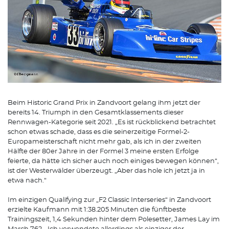
Beim Historic Grand Prix in Zandvoort gelang ihm jetzt der
bereits 14. Triumph in den Gesamtklassements dieser
Rennwagen-Kategorie seit 2021. „Es ist rückblickend betrachtet
schon etwas schade, dass es die seinerzeitige Formel-2-
Europameisterschaft nicht mehr gab, als ich in der zweiten
Hälfte der 80er Jahre in der Formel 3 meine ersten Erfolge
feierte, da hätte ich sicher auch noch einiges bewegen können“,
ist der Westerwälder überzeugt. „Aber das hole ich jetzt ja in
etwa nach.“
Im einzigen Qualifying zur „F2 Classic Interseries“ in Zandvoort
erzielte Kaufmann mit 1:38.205 Minuten die fünftbeste
Trainingszeit, 1,4 Sekunden hinter dem Polesetter, James Lay im