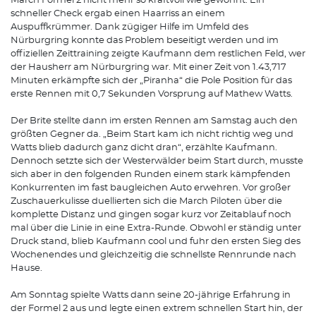
March Formel 2 nicht mehr so kraftvoll wie gewohnt. Ein
schneller Check ergab einen Haarriss an einem
Auspuffkrümmer. Dank zügiger Hilfe im Umfeld des
Nürburgring konnte das Problem beseitigt werden und im
offiziellen Zeittraining zeigte Kaufmann dem restlichen Feld, wer
der Hausherr am Nürburgring war. Mit einer Zeit von 1.43,717
Minuten erkämpfte sich der „Piranha“ die Pole Position für das
erste Rennen mit 0,7 Sekunden Vorsprung auf Mathew Watts.
Der Brite stellte dann im ersten Rennen am Samstag auch den
größten Gegner da. „Beim Start kam ich nicht richtig weg und
Watts blieb dadurch ganz dicht dran“, erzählte Kaufmann.
Dennoch setzte sich der Westerwälder beim Start durch, musste
sich aber in den folgenden Runden einem stark kämpfenden
Konkurrenten im fast baugleichen Auto erwehren. Vor großer
Zuschauerkulisse duellierten sich die March Piloten über die
komplette Distanz und gingen sogar kurz vor Zeitablauf noch
mal über die Linie in eine Extra-Runde. Obwohl er ständig unter
Druck stand, blieb Kaufmann cool und fuhr den ersten Sieg des
Wochenendes und gleichzeitig die schnellste Rennrunde nach
Hause.
Am Sonntag spielte Watts dann seine 20-jährige Erfahrung in
der Formel 2 aus und legte einen extrem schnellen Start hin, der