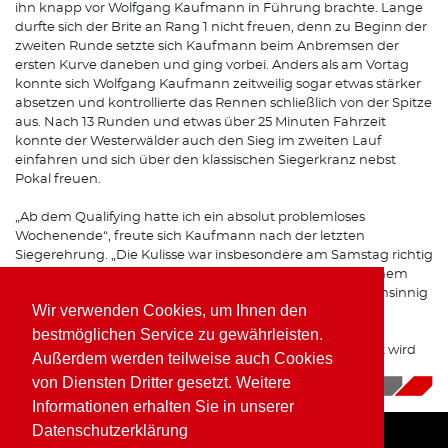
ihn knapp vor Wolfgang Kaufmann in Führung brachte. Lange
durfte sich der Brite an Rang 1 nicht freuen, denn zu Beginn der
zweiten Runde setzte sich Kaufmann beim Anbremsen der
ersten Kurve daneben und ging vorbei. Anders als am Vortag
konnte sich Wolfgang Kaufmann zeitweilig sogar etwas stärker
absetzen und kontrollierte das Rennen schließlich von der Spitze
aus. Nach 13 Runden und etwas über 25 Minuten Fahrzeit
konnte der Westerwälder auch den Sieg im zweiten Lauf
einfahren und sich über den klassischen Siegerkranz nebst
Pokal freuen.
„Ab dem Qualifying hatte ich ein absolut problemloses
Wochenende“, freute sich Kaufmann nach der letzten
Siegerehrung. „Die Kulisse war insbesondere am Samstag richtig
schön mit den vielen Zuschauern und die Kämpfe mit einem
sehr schnellen, absolut fairen Matthew Watts haben wahnsinnig
Wir verwenden Cookies, um Ihnen den
Spaß gemacht.“
bestmöglichen Service zu gewährleisten.
Letzte Station der FIA Historischen Formel 2 Meisterschaft wird
Außerdem werden teilweise auch Cookies
das französische Dijon im Oktober sein.
von Diensten Dritter gesetzt. Weitere
15.08.2023
|
News
Informationen erhalten Sie in unserer
Datenschutzerklärung