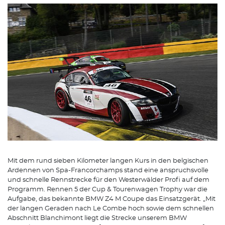
Mit dem rund sieben Kilometer langen Kurs in den belgischen
Ardennen von Spa-Francorchamps stand eine anspruchsvolle
und schnelle Rennstrecke für den Westerwälder Profi auf dem
Programm. Rennen 5 der Cup & Tourenwagen Trophy war die
Aufgabe, das bekannte BMW Z4 M Coupe das Einsatzgerät. „Mit
der langen Geraden nach Le Combe hoch sowie dem schnellen
Abschnitt Blanchimont liegt die Strecke unserem BMW