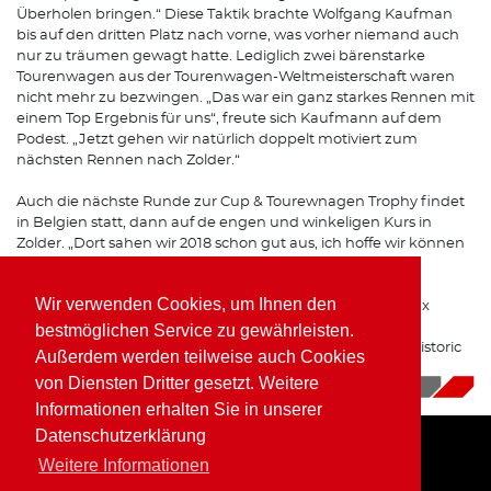
Überholen bringen.“ Diese Taktik brachte Wolfgang Kaufman
bis auf den dritten Platz nach vorne, was vorher niemand auch
nur zu träumen gewagt hatte. Lediglich zwei bärenstarke
Tourenwagen aus der Tourenwagen-Weltmeisterschaft waren
nicht mehr zu bezwingen. „Das war ein ganz starkes Rennen mit
einem Top Ergebnis für uns“, freute sich Kaufmann auf dem
Podest. „Jetzt gehen wir natürlich doppelt motiviert zum
nächsten Rennen nach Zolder.“
Auch die nächste Runde zur Cup & Tourewnagen Trophy findet
in Belgien statt, dann auf de engen und winkeligen Kurs in
Zolder. „Dort sahen wir 2018 schon gut aus, ich hoffe wir können
dieses Mal um den Sieg kämpfen.“
Wir verwenden Cookies, um Ihnen den
Wolfgang Kaufmann bleibt den Rennstrecken im Benelux
Raum treu, denn mit dem Historic Grand Prix im
bestmöglichen Service zu gewährleisten.
niederländischen Zandvoort steht der nächste Lauf zur Historic
Außerdem werden teilweise auch Cookies
Formel 2 auf dem Programm.
von Diensten Dritter gesetzt. Weitere
13.08.2019
|
News
Informationen erhalten Sie in unserer
Datenschutzerklärung
Weitere Informationen
Home
Impressum
Datenschutz