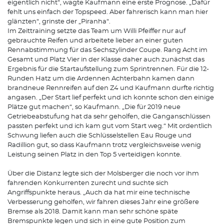
eigentlich nicht“, wagte Kaufmann eine erste Prognose. „Dafür
fehlt uns einfach der Topspeed. Aber fahrerisch kann man hier
glänzten“, grinste der „Piranha“.
Im Zeittraining setzte das Team um Willi Pfeiffer nur auf
gebrauchte Reifen und arbeitete lieber an einer guten
Rennabstimmung für das Sechszylinder Coupe. Rang Acht im
Gesamt und Platz Vier in der Klasse daher auch zunächst das
Ergebnis für die Startaufstellung zum Sprintrennen. Für die 12-
Runden Hatz um die Ardennen Achterbahn kamen dann
brandneue Rennreifen auf den Z4 und Kaufmann durfte richtig
angasen. „Der Start lief perfekt und ich konnte schon den einige
Plätze gut machen“, so Kaufmann. „Die für 2019 neue
Getriebeabstufung hat da sehr geholfen, die Ganganschlüssen
passten perfekt und ich kam gut vom Start weg.“ Mit ordentlich
Schwung liefen auch die Schlüsselstellen Eau Rouge und
Radillion gut, so dass Kaufmann trotz vergleichsweise wenig
Leistung seinen Platz in den Top 5 verteidigen konnte.
Über die Distanz legte sich der Molsberger die noch vor ihm
fahrenden Konkurrenten zurecht und suchte sich
Angriffspunkte heraus. „Auch da hat mir eine technische
Verbesserung geholfen, wir fahren dieses Jahr eine größere
Bremse als 2018. Damit kann man sehr schöne späte
Bremspunkte legen und sich in eine gute Position zum