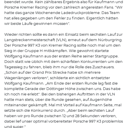
beendet wurde. Kein zählbares Ergebnis also für Kaufmann und
Porsche Kremer Racing vor den zahlreich angereisten Fans. "Wir
hatte das ganze Wochenende Ladedruckprobleme. Das Team
hat alles gegeben um den Fehler zu finden. Eigentlich hätten
wir beide Läufe gewinnen müssen".
Wieder richten sollte es dann ein Einsatz beim sechsten Lauf zur
Langstreckenmeisterschaft (VLN), erneut auf dem Nürburgring.
Der Porsche 997 K3 von Kremer Racing sollte noch mal um den
Sieg in der Gruppe H mitkämpfen. Wie gewohnt startete
Wolfgang Kaufmann aus der ersten Reihe seiner Startgruppe.
Doch statt wie üblich mit dem schärfsten Konkurrenten um den
Tagessieg zu fahren, blieb ihm nur die Rolle des Zuschauers.
„Schon auf der Grand Prix Strecke habe ich mehrere
Wagenlängen verloren“, schilderte ein sichtlich entsetzter
Wolfgang Kaufmann. „Am Ende der ersten Runde lag fast die
komplette Gerade der Döttinger Höhe zwischen uns. Das habe
ich noch nie erlebt“. Bei den bisherigen Auftritten in der VLN
hatte man stets, über die Runde gesehen, auf Augenhöhe
miteinander gekämpft. Mal mit Vorteil auf Kaufmann Seite, mal
setzte sich die Konkurrenz durch. „Aber beim sechsten Lauf
haben wir pro Runde zwischen 12 und 28 Sekunden verloren,
dabei lief unser optimal vorbereiteter Porsche 997 K3 problemlos
und super.“