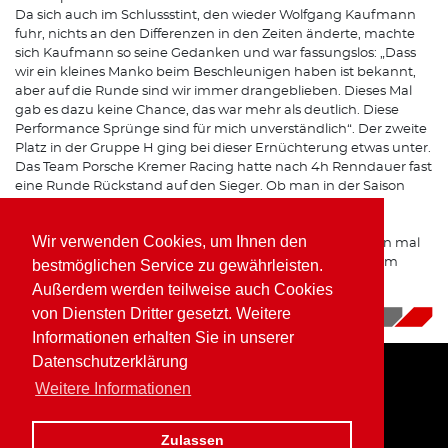
Da sich auch im Schlussstint, den wieder Wolfgang Kaufmann
fuhr, nichts an den Differenzen in den Zeiten änderte, machte
sich Kaufmann so seine Gedanken und war fassungslos: „Dass
wir ein kleines Manko beim Beschleunigen haben ist bekannt,
aber auf die Runde sind wir immer drangeblieben. Dieses Mal
gab es dazu keine Chance, das war mehr als deutlich. Diese
Performance Sprünge sind für mich unverständlich“. Der zweite
Platz in der Gruppe H ging bei dieser Ernüchterung etwas unter.
Das Team Porsche Kremer Racing hatte nach 4h Renndauer fast
eine Runde Rückstand auf den Sieger. Ob man in der Saison
2018 noch mal an den Start geht, ist derzeit offen.
Wir verwenden Cookies, um Ihnen den
Am kommenden Wochenende hofft Wolfgang Kaufmann mal
auf unbeschwerten Fahrspaß. Im Rahmen des Truck GP im
bestmöglichen Service zu gewährleisten.
belgischen Zolder startet der „Piranha“ in der Cup &
Außerdem werden teilweise auch Cookies
Tourenwagen Trophy mit dem BMW Z4 M Coupe.
von Diensten Dritter gesetzt. Weitere
17.09.2018
|
News
Informationen erhalten Sie in unserer
Datenschutzerklärung
Weitere Informationen
Home
Impressum
Datenschutz
Zulassen