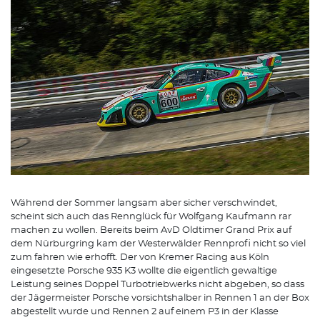
Während der Sommer langsam aber sicher verschwindet,
scheint sich auch das Rennglück für Wolfgang Kaufmann rar
machen zu wollen. Bereits beim AvD Oldtimer Grand Prix auf
dem Nürburgring kam der Westerwälder Rennprofi nicht so viel
zum fahren wie erhofft. Der von Kremer Racing aus Köln
eingesetzte Porsche 935 K3 wollte die eigentlich gewaltige
Leistung seines Doppel Turbotriebwerks nicht abgeben, so dass
der Jägermeister Porsche vorsichtshalber in Rennen 1 an der Box
abgestellt wurde und Rennen 2 auf einem P3 in der Klasse