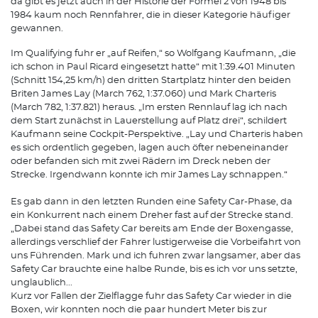
da gibt es jetzt auch in der Historie der Formel 2 von 1948 bis
1984 kaum noch Rennfahrer, die in dieser Kategorie häufiger
gewannen.
Im Qualifying fuhr er „auf Reifen,“ so Wolfgang Kaufmann, „die
ich schon in Paul Ricard eingesetzt hatte“ mit 1:39.401 Minuten
(Schnitt 154,25 km/h) den dritten Startplatz hinter den beiden
Briten James Lay (March 762, 1:37.060) und Mark Charteris
(March 782, 1:37.821) heraus. „Im ersten Rennlauf lag ich nach
dem Start zunächst in Lauerstellung auf Platz drei“, schildert
Kaufmann seine Cockpit-Perspektive. „Lay und Charteris haben
es sich ordentlich gegeben, lagen auch öfter nebeneinander
oder befanden sich mit zwei Rädern im Dreck neben der
Strecke. Irgendwann konnte ich mir James Lay schnappen.“
Es gab dann in den letzten Runden eine Safety Car-Phase, da
ein Konkurrent nach einem Dreher fast auf der Strecke stand.
„Dabei stand das Safety Car bereits am Ende der Boxengasse,
allerdings verschlief der Fahrer lustigerweise die Vorbeifahrt von
uns Führenden. Mark und ich fuhren zwar langsamer, aber das
Safety Car brauchte eine halbe Runde, bis es ich vor uns setzte,
unglaublich...
Kurz vor Fallen der Zielflagge fuhr das Safety Car wieder in die
Boxen, wir konnten noch die paar hundert Meter bis zur