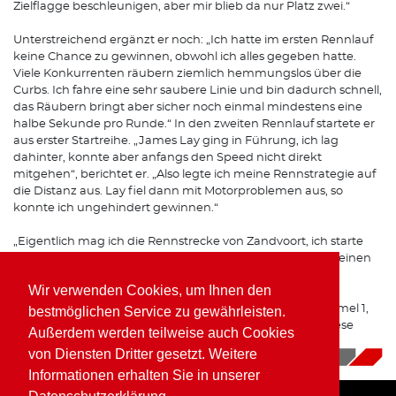
Zielflagge beschleunigen, aber mir blieb da nur Platz zwei.“
Unterstreichend ergänzt er noch: „Ich hatte im ersten Rennlauf
keine Chance zu gewinnen, obwohl ich alles gegeben hatte.
Viele Konkurrenten räubern ziemlich hemmungslos über die
Curbs. Ich fahre eine sehr saubere Linie und bin dadurch schnell,
das Räubern bringt aber sicher noch einmal mindestens eine
halbe Sekunde pro Runde.“ In den zweiten Rennlauf startete er
aus erster Startreihe. „James Lay ging in Führung, ich lag
dahinter, konnte aber anfangs den Speed nicht direkt
mitgehen“, berichtet er. „Also legte ich meine Rennstrategie auf
die Distanz aus. Lay fiel dann mit Motorproblemen aus, so
konnte ich ungehindert gewinnen.“
„Eigentlich mag ich die Rennstrecke von Zandvoort, ich starte
hier seit 2019 in der Formel 2 und errang seinerzeit schon einen
Podiumsplatz“, resümiert Wolfgang Kaufmann. „Aber die
Wir verwenden Cookies, um Ihnen den
Wertigkeit der seit drei Jahren ,hölzernen' Pokale bei der
Siegerehrung ist wirklich unterirdisch. Ganz gleich ob Formel 1,
bestmöglichen Service zu gewährleisten.
Formel 2, ob Platz eins, zwei oder drei, alle bekommen diese
Außerdem werden teilweise auch Cookies
Holzpokale, alle in derselben Größe, unfassbar...“
von Diensten Dritter gesetzt. Weitere
03.07.2026
|
News
Informationen erhalten Sie in unserer