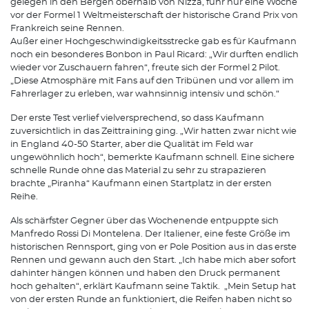
gelegen in den Bergen oberhalb von Nizza, fuhr nur eine Woche
vor der Formel 1 Weltmeisterschaft der historische Grand Prix von
Frankreich seine Rennen.
Außer einer Hochgeschwindigkeitsstrecke gab es für Kaufmann
noch ein besonderes Bonbon in Paul Ricard: „Wir durften endlich
wieder vor Zuschauern fahren“, freute sich der Formel 2 Pilot.
„Diese Atmosphäre mit Fans auf den Tribünen und vor allem im
Fahrerlager zu erleben, war wahnsinnig intensiv und schön.“
Der erste Test verlief vielversprechend, so dass Kaufmann
zuversichtlich in das Zeittraining ging. „Wir hatten zwar nicht wie
in England 40-50 Starter, aber die Qualität im Feld war
ungewöhnlich hoch“, bemerkte Kaufmann schnell. Eine sichere
schnelle Runde ohne das Material zu sehr zu strapazieren
brachte „Piranha“ Kaufmann einen Startplatz in der ersten
Reihe.
Als schärfster Gegner über das Wochenende entpuppte sich
Manfredo Rossi Di Montelena. Der Italiener, eine feste Größe im
historischen Rennsport, ging von er Pole Position aus in das erste
Rennen und gewann auch den Start. „Ich habe mich aber sofort
dahinter hängen können und haben den Druck permanent
hoch gehalten“, erklärt Kaufmann seine Taktik. „Mein Setup hat
von der ersten Runde an funktioniert, die Reifen haben nicht so