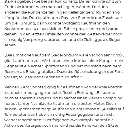
stark abgebaut wie bei der Konkurrenz. Daher konnte ich zum
Ende hin immer noch mal nachlegen, während bei den
anderen die Rundenzeiten in den Keller gingen.“ Rundenlang
kämpfte das Duo Kaufmann / Rossi zur Freunde der Zuschauer
um die Führung, dann konnte Wolfgang Kaufmann den
Konkurrenten zu einen kleinen Fehler provozieren und vorbei
gehen. In den letzten Umläufen konnte der Westerwälder noch
ein wenig Vorsprung rausarbeiten und die Zielflagge als Sieger
sehen.
„Die Emotionen auf dem Siegerpodium waren schon sehr groß“,
gibt Kaufmann zu. „Wir hatten einen immer fairen Kampf, mein
Gegner ist ein echter Sportsmann und hat mir sofort nach dem
Rennen als Erster gratuliert. Dazu die Rückmeldungen der Fans
vor Ort, toll das wieder erleben zu dürfen!“
Rennen 2 am Sonntag ging für Kaufmann von der Pole Position
los, doch erneut ging zunächst Rossi in Führung. „Er konnte
mich ausbeschleunigen und zunächst einen kleinen Vorsprung
heraus fahren“, schilderte Kaufmann die ersten Meter. Doch
seinen Spitznamen trägt Kaufmann nicht umsonst. „Als alles auf
Temperatur war, habe ich richtig Feuer gegeben und mich
wieder rangefahren.“ Der folgende Zweikampf übertraf die
Action des Vortages noch mal und riss die Fans von den Sitzen.