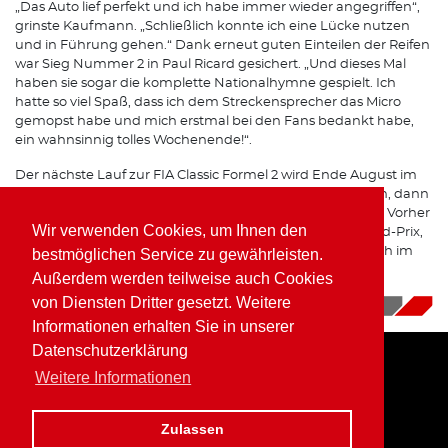
„Das Auto lief perfekt und ich habe immer wieder angegriffen“,
grinste Kaufmann. „Schließlich konnte ich eine Lücke nutzen
und in Führung gehen.“ Dank erneut guten Einteilen der Reifen
war Sieg Nummer 2 in Paul Ricard gesichert. „Und dieses Mal
haben sie sogar die komplette Nationalhymne gespielt. Ich
hatte so viel Spaß, dass ich dem Streckensprecher das Micro
gemopst habe und mich erstmal bei den Fans bedankt habe,
ein wahnsinnig tolles Wochenende!“.
Der nächste Lauf zur FIA Classic Formel 2 wird Ende August im
Rahmen des Jim Clark Revival in Hockenheim stattfinden, dann
hoffentlich auch wieder mit Zuschauern auf den Rängen. Vorher
Wir verwenden Cookies, um Ihnen den
sollte es noch mal in die geliebte Eifel zum Oldtimer Grand-Prix,
um dort mit dem Team Porsche Kremer Racing erfolgreich im
bestmöglichen Service zu gewährleisten.
Einsatz zu sein.
Außerdem werden teilweise auch Cookies
von Diensten Dritter gesetzt. Weitere
22.06.2021
|
News
Informationen erhalten Sie in unserer
Datenschutzerklärung
Weitere Informationen
Home
Impressum
Datenschutz
Zulassen