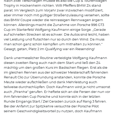
Nach zwei Tiefschlägen musste es also die Cup & Tourenwagen
Trophy in Hockenheim richten. Willi Pfeiffers BMW Z4 stand
parat. Im Vergleich zum Vorjahr zwar inzwischen modifiziert,
aber immer noch mit gültiger Straßenzulassung versehen, sollte
das BMW Coupe wieder die reinrassigen Rennwagen ärgern
können. Allerdings macht die Zunahme von Porsche 996 GT3
Cup im Starterfeld Wolfgang Kaufmann einige Sorge. „Gerade
auf schnellen Strecken ist es schwer. Die Autos sind leicht, haben
viel Leistung und flutschten nur so durch den Wind. Da muss
man schon ganz schön kämpfen um mithalten zu können.“
Gesagt, getan, Platz 2 im Qualifying war ein Riesending!
Dank unermesslicher Routine verteidigte Wolfgang Kaufmann
diesen zweiten Rang auch nach dem Start und ließ den Z4
mächtig um den großen Kurs im Badischen fliegen. Erst als die
im gleichen Rennen aus der schweizer Meisterschaft fahrenden
Renault Clio zur Überrundung anstanden, konnte die Porsche
Meute wieder aufschließen und dank Mehrleistung auch
teilweise durchschlüpfen. Doch Kaufmann wird ja nicht umsonst
auch „Piranha“ gerufen. Er heftete sich an die Fersen der nun vor
ihm fahrenden Cup Porsche und konnte sich in der letzten
Runde Eingangs Start / Ziel Geraden zurück auf Rang 3 fahren.
Bei der Anfahrt zur Spitzkehre versuchte der Porsche Pilot
seinem Geschwindigkeitsvorteil zu nutzen, doch Kaufmann