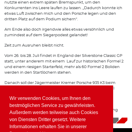
nutzte einen extrem späten Bremspunkt, um den
Konkurrenten ins Leere laufen zu lassen. „Dadurch konnte ich
etwas Luft zwischen mich und den Porsche legen und den
dritten Platz auf dem Podium sichern“.
Am Ende also doch irgendwie alles etwas versöhnlich und
zumindest auf dem Siegerpodest gelandet!
Zeit zum Ausruhen bleibt nicht.
Vom 26. bis 28. Juli findet in England der Silverstone Classic GP
statt, unter anderem mit einem Lauf zur historischen Formel 2
und einem riesigen Starterfeld, mehr als 60 Formel 2 Boliden
werden in den Startlöchern stehen.
Danach soll der Jägermeister Kremer Porsche 935 K3 beim
Oldtimer Grand Prix auf dem Nürburgring doch noch mal
zeigen, was wirklich in ihm steckt.
Wir verwenden Cookies, um Ihnen den
Das Team Porsche Kremer Racing gibt ALLES um diesen
bestmöglichen Service zu gewährleisten.
Brenner Top vorbereitet beim Oldtimer GP am Nürburgring
Außerdem werden teilweise auch Cookies
einzusetzen
von Diensten Dritter gesetzt. Weitere
15.07.2019
|
News
Informationen erhalten Sie in unserer