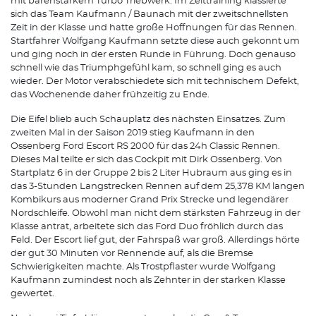
mit bärenstarkem Turbo Triebwerk. Im Zeittraining klassierte
sich das Team Kaufmann / Baunach mit der zweitschnellsten
Zeit in der Klasse und hatte große Hoffnungen für das Rennen.
Startfahrer Wolfgang Kaufmann setzte diese auch gekonnt um
und ging noch in der ersten Runde in Führung. Doch genauso
schnell wie das Triumphgefühl kam, so schnell ging es auch
wieder. Der Motor verabschiedete sich mit technischem Defekt,
das Wochenende daher frühzeitig zu Ende.
Die Eifel blieb auch Schauplatz des nächsten Einsatzes. Zum
zweiten Mal in der Saison 2019 stieg Kaufmann in den
Ossenberg Ford Escort RS 2000 für das 24h Classic Rennen.
Dieses Mal teilte er sich das Cockpit mit Dirk Ossenberg. Von
Startplatz 6 in der Gruppe 2 bis 2 Liter Hubraum aus ging es in
das 3-Stunden Langstrecken Rennen auf dem 25,378 KM langen
Kombikurs aus moderner Grand Prix Strecke und legendärer
Nordschleife. Obwohl man nicht dem stärksten Fahrzeug in der
Klasse antrat, arbeitete sich das Ford Duo fröhlich durch das
Feld. Der Escort lief gut, der Fahrspaß war groß. Allerdings hörte
der gut 30 Minuten vor Rennende auf, als die Bremse
Schwierigkeiten machte. Als Trostpflaster wurde Wolfgang
Kaufmann zumindest noch als Zehnter in der starken Klasse
gewertet.