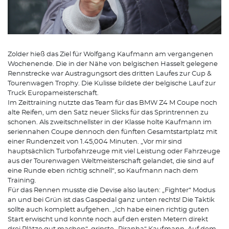
Zolder hieß das Ziel für Wolfgang Kaufmann am vergangenen
Wochenende. Die in der Nähe von belgischen Hasselt gelegene
Rennstrecke war Austragungsort des dritten Laufes zur Cup &
Tourenwagen Trophy. Die Kulisse bildete der belgische Lauf zur
Truck Europameisterschaft.
Im Zeittraining nutzte das Team für das BMW Z4 M Coupe noch
alte Reifen, um den Satz neuer Slicks für das Sprintrennen zu
schonen. Als zweitschnellster in der Klasse holte Kaufmann im
seriennahen Coupe dennoch den fünften Gesamtstartplatz mit
einer Rundenzeit von 1.45,004 Minuten. „Vor mir sind
hauptsächlich Turbofahrzeuge mit viel Leistung oder Fahrzeuge
aus der Tourenwagen Weltmeisterschaft gelandet, die sind auf
eine Runde eben richtig schnell“, so Kaufmann nach dem
Training.
Für das Rennen musste die Devise also lauten: „Fighter“ Modus
an und bei Grün ist das Gaspedal ganz unten rechts! Die Taktik
sollte auch komplett aufgehen. „Ich habe einen richtig guten
Start erwischt und konnte noch auf den ersten Metern direkt