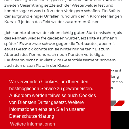
drei Plätze gut machen“, grinste „Piranha“ Kaufmann. Auf dem
zweiten Gesamtrang setzte sich der Westerwälder fest und
konnte sogar etwas Luft zu den Verfolgern schaffen. Ein Safety-
Car aufgrund einiger Unfällen rund um den 4 Kilometer langen
Kurs ließ jedoch das Feld wieder zusammenrücken.
„Ich konnte aber wieder einen richtig guten Start erwischen, als
das Rennen wieder freigegeben wurde“, erzählte Kaufmann
später.“ Es war zwar schwer gegen die Turboautos, aber mit
etwas Geschick konnte ich sie hinter mir halten.“ Bis zum
Abbruch des Rennens nach neun Runden verteidigte
Kaufmann nicht nur Platz 2 im Gesamtklassement, sondern
auch den ersten Platz in der Klasse.
„Gegen die stärkeren Autos ist es immer schwer überhaupt auf
das Podium zu fahren, daher hat das Team den zweiten Rang
Wir verwenden Cookies, um Ihnen den
heute mehr als verdient. Die kleine Mannschaft ist immer mit so
viel Euphorie dabei, das muss einfach belohnt werden. Der
bestmöglichen Service zu gewährleisten.
Klassensieg ist dann noch die Kirsche auf der Sahne“, zog
Außerdem werden teilweise auch Cookies
Kaufmann sein Resümee in Zolder.
von Diensten Dritter gesetzt. Weitere
20.09.2018
|
News
Informationen erhalten Sie in unserer
Datenschutzerklärung
Weitere Informationen
Home
Impressum
Datenschutz