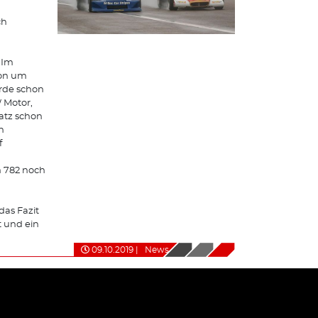
ch
 Im
ion um
urde schon
 Motor,
atz schon
h
f
h 782 noch
das Fazit
t und ein
09.10.2019
|
News