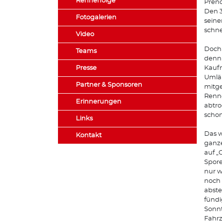
Rennerfolge
Preno
Den 3
Fotogalerien
seine
schne
Video
Doch 
Teams
denn 
Presse
Kaufm
Umläu
Partner & Sponsoren
mitge
Renne
Erinnerungen
abtro
schon
Links
Das w
Kontakt
ganze
auf „
Spore
nur w
noch 
abste
fündi
Sonnt
Fahrz