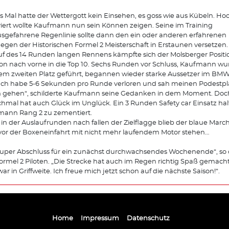
s Mal hatte der Wettergott kein Einsehen, es goss wie aus Kübeln. Ho
iert wollte Kaufmann nun sein Können zeigen. Seine im Training
sgefahrene Regenlinie sollte dann den ein oder anderen erfahrenen
gen der Historischen Formel 2 Meisterschaft in Erstaunen versetzen.
uf des 14 Runden langen Rennens kämpfte sich der Molsberger Posit
ion nach vorne in die Top 10. Sechs Runden vor Schluss, Kaufmann w
em zweiten Platz geführt, begannen wieder starke Aussetzer im BMW
„Ich habe 5-6 Sekunden pro Runde verloren und sah meinen Podestpl
n gehen“, schilderte Kaufmann seine Gedanken in dem Moment. Doc
mal hat auch Glück im Unglück. Ein 3 Runden Safety car Einsatz hal
mann Rang 2 zu zementiert.
in der Auslaufrunden nach fallen der Zielflagge blieb der blaue Marc
vor der Boxeneinfahrt mit nicht mehr laufendem Motor stehen…
super Abschluss für ein zunächst durchwachsendes Wochenende“, so 
ormel 2 Piloten. „Die Strecke hat auch im Regen richtig Spaß gemach
war in Griffweite. Ich freue mich jetzt schon auf die nächste Saison!“.
Home
Impressum
Datenschutz