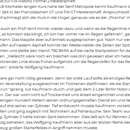
is zur FIA Historic Formel 2 Meisterschaft.
,8 Kilometer langen Kurs nahe der Senf Metropole kennt Kaufmann b
r Zeit in der Französischen GT und FIA GT Meisterschaft. Anspruchsvol
ll schmiegt sich der Kurs in die Hügel, genauso wie es der „Piranha“ 
auch ein Profi lernt immer wieder dazu und wenn es die Regenlinie in 
„so komisch das klingt, ich bin hier vorher nie im Regen gefahren“, g
ann. Das klappte aber auf Anhieb ausgesprochen gut. Nach nur we
fen auf nassem Asphalt konnte der Westerwälder die Zeiten der Spit
hen und stellte den March 782 BMW auf die vierte Startposition für da
n. „Vielleicht wäre noch ein bisschen was drin gewesen aber ich habe 
cknender Linie etwas früher aufgehört um die Regenreifen für das R
en“, erklärte Wolfgang Kaufmann.
äre gar nicht nötig gewesen, denn der erste Lauf sollte als einziges 
n Veranstaltung ausgerechnet im Trockenen stattfinden. Als die Sta
Grün“ sprang, lud Kaufmann durch und gab dem 2-Liter BMW Motor 
n. Der war wohl nicht auf Trockenheit und Arbeit eingerichtet und ste
enigen Hundert Metern seinen ordnungsgemäßen Dienst ein und lie
auf drei seiner vier Zylinder. Tief enttäuscht musste Kaufmann vorzeit
llen und ging sogleich mit Technikern auf Fehlersuche. Sein Team wu
g, Zylinder 3 hatte keinen Sprit bekommen. Dies ließ sich für Rennen 
ag beheben, das Wolfgang Kaufmann aber aus der letzten Reihe des
eug großen Starterfeldes in Angriff nehmen musste.