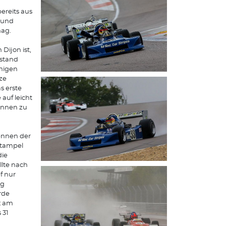
ereits aus
l und
mag.
Dijon ist,
estand
nigen
ze
s erste
auf leicht
ennen zu
Rennen der
rtampel
die
llte nach
f nur
ig
rde
2 am
 31