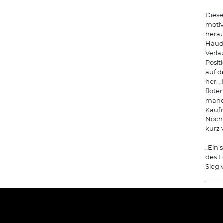
Diese
motiv
herau
Haude
Verla
Posit
auf d
her. 
flöte
manch
Kauf
Noch 
kurz 
„Ein 
des F
Sieg 