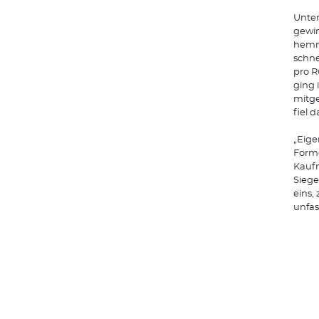
Unter
gewin
hemmu
schne
pro R
ging 
mitge
fiel 
„Eige
Forme
Kaufm
Siege
eins,
unfass