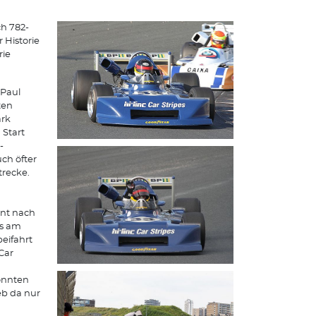
ch 782-
 Historie
rie
 Paul
ten
ark
 Start
-
ch öfter
trecke.
ent nach
ts am
beifahrt
Car
konnten
eb da nur