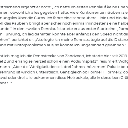
streichend ergänzt er noch: „Ich hatte im ersten Rennlauf keine Cha
nen, obwohl ich alles gegeben hatte. Viele Konkurrenten räubern zi
ngslos über die Curbs. Ich fahre eine sehr saubere Linie und bin d
ll, das Räubern bringt aber sicher noch einmal mindestens eine hal
unde.“ In den zweiten Rennlauf startete er aus erster Startreihe. „Jam
in Führung, ich lag dahinter, konnte aber anfangs den Speed nicht di
hen“, berichtet er. „Also legte ich meine Rennstrategie auf die Distanz
dann mit Motorproblemen aus, so konnte ich ungehindert gewinnen.“
ntlich mag ich die Rennstrecke von Zandvoort, ich starte hier seit 2019 
l 2 und errang seinerzeit schon einen Podiumsplatz“, resümiert Wol
ann. „Aber die Wertigkeit der seit drei Jahren ,hölzernen' Pokale bei 
rehrung ist wirklich unterirdisch. Ganz gleich ob Formel 1, Formel 2, ob
 zwei oder drei, alle bekommen diese Holzpokale, alle in derselben Grö
bar...“