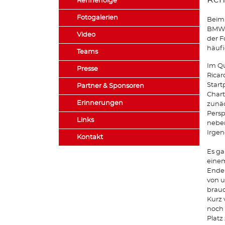
Ren
Rennerfolge
Fotogalerien
Beim 
BMW s
Video
der F
häuf
Teams
Im Qu
Presse
Ricar
Start
Partner & Sponsoren
Chart
Erinnerungen
zunäc
Persp
Links
neben
Irgen
Kontakt
Es ga
einem
Ende 
von u
brauc
Kurz 
noch 
Platz 