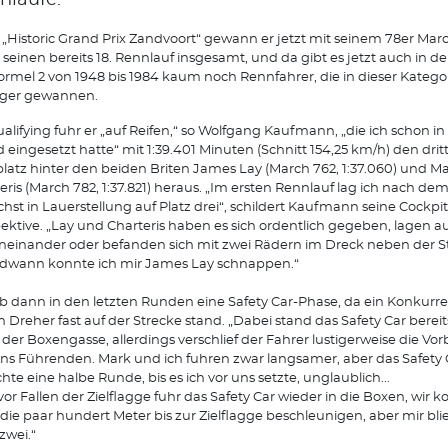
nläufe.
„Historic Grand Prix Zandvoort“ gewann er jetzt mit seinem 78er Mar
einen bereits 18. Rennlauf insgesamt, und da gibt es jetzt auch in der
ormel 2 von 1948 bis 1984 kaum noch Rennfahrer, die in dieser Katego
iger gewannen.
alifying fuhr er „auf Reifen,“ so Wolfgang Kaufmann, „die ich schon in
d eingesetzt hatte“ mit 1:39.401 Minuten (Schnitt 154,25 km/h) den drit
platz hinter den beiden Briten James Lay (March 762, 1:37.060) und M
eris (March 782, 1:37.821) heraus. „Im ersten Rennlauf lag ich nach dem
hst in Lauerstellung auf Platz drei“, schildert Kaufmann seine Cockpit
ektive. „Lay und Charteris haben es sich ordentlich gegeben, lagen au
einander oder befanden sich mit zwei Rädern im Dreck neben der S
dwann konnte ich mir James Lay schnappen.“
b dann in den letzten Runden eine Safety Car-Phase, da ein Konkurr
 Dreher fast auf der Strecke stand. „Dabei stand das Safety Car berei
der Boxengasse, allerdings verschlief der Fahrer lustigerweise die Vor
ns Führenden. Mark und ich fuhren zwar langsamer, aber das Safety 
hte eine halbe Runde, bis es ich vor uns setzte, unglaublich...
vor Fallen der Zielflagge fuhr das Safety Car wieder in die Boxen, wir 
die paar hundert Meter bis zur Zielflagge beschleunigen, aber mir bli
zwei.“