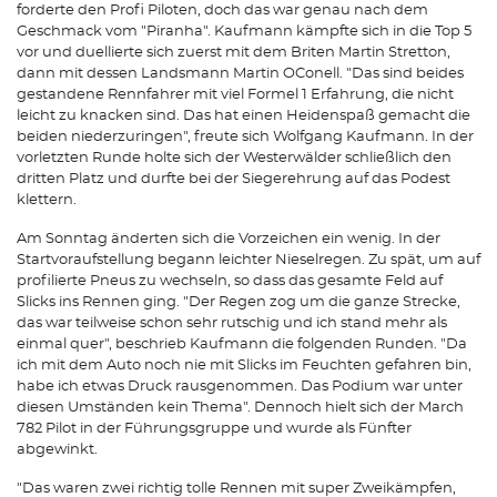
forderte den Profi Piloten, doch das war genau nach dem
Geschmack vom "Piranha". Kaufmann kämpfte sich in die Top 5
vor und duellierte sich zuerst mit dem Briten Martin Stretton,
dann mit dessen Landsmann Martin O´Conell. "Das sind beides
gestandene Rennfahrer mit viel Formel 1 Erfahrung, die nicht
leicht zu knacken sind. Das hat einen Heidenspaß gemacht die
beiden niederzuringen", freute sich Wolfgang Kaufmann. In der
vorletzten Runde holte sich der Westerwälder schließlich den
dritten Platz und durfte bei der Siegerehrung auf das Podest
klettern.
Am Sonntag änderten sich die Vorzeichen ein wenig. In der
Startvoraufstellung begann leichter Nieselregen. Zu spät, um auf
profilierte Pneus zu wechseln, so dass das gesamte Feld auf
Slicks ins Rennen ging. "Der Regen zog um die ganze Strecke,
das war teilweise schon sehr rutschig und ich stand mehr als
einmal quer", beschrieb Kaufmann die folgenden Runden. "Da
ich mit dem Auto noch nie mit Slicks im Feuchten gefahren bin,
habe ich etwas Druck rausgenommen. Das Podium war unter
diesen Umständen kein Thema". Dennoch hielt sich der March
782 Pilot in der Führungsgruppe und wurde als Fünfter
abgewinkt.
"Das waren zwei richtig tolle Rennen mit super Zweikämpfen,