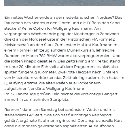
Ein nettes Wochenende an der niederländischen Nordsee? Das
Rauschen des Meeres in den Ohren und die Füße in den Sand
stecken? Keine Option für Wolfgang Kaufmann. Am
vergangenen Wochenende ging der Molsberger in Zandvoort
direkt an der Nordseeküste in der Historischen FIA Formel 2
Meisterschaft an den Start. Zum ersten Mal trat Kaufmann mit
einem Formel Fahrzeug auf dem Dünenkurs an, lehrreiche
Runden im March 782 BMW waren also vorprogrammiert. Und
die sollten knapp gesät sein. Das Zeittraining am Freitag stand
mit nur 20 Minuten Fahrzeit auf dem Programm, es hieß also
sputen für genug Kilometer. Zwei rote Flaggen nach Unfällen
von Mitstreitern verkürzten das Zeittraining zudem. „Ich habe im
Qualifying erstmal die alten Reifen aus Hockenheim
aufgefahren“, erklärte Wolfgang Kaufmann.
Im 37 Fahrzeuge großen Feld reichte die vorsichtige Gangart
immerhin zum zehnten Startplatz.
Rennen 1 dann am Samstag bei schönstem Wetter und mit
stehendem GP Start, "wie sich das für richtigen Rennsport
gehört", ergänzte Kaufmann grinsend. Der anspruchsvolle Kurs
ohne die modern gewordenen asphaltierten Auslaufzonen