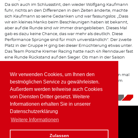
Da sich auch im Schlussstint, den wieder Wolfgang Kaufmann
fuhr, nichts an den Differenzen in den Zeiten änderte, machte
sich Kaufmann so seine Gedanken und war fassungslos: „Dass
wir ein kleines Manko beim Beschleunigen haben ist bekannt,
aber auf die Runde sind wir immer drangeblieben. Dieses Mal
gab es dazu keine Chance, das war mehr als deutlich. Diese
Performance Sprünge sind für mich unverständlich“. Der zweite
Platz in der Gruppe H ging bei dieser Ernüchterung etwas unter.
Das Team Porsche Kremer Racing hatte nach 4h Renndauer fast
eine Runde Rückstand auf den Sieger. Ob man in der Saison
2018 noch mal an den Start geht, ist derzeit offen.
Wir verwenden Cookies, um Ihnen den
Am kommenden Wochenende hofft Wolfgang Kaufmann mal
auf unbeschwerten Fahrspaß. Im Rahmen des Truck GP im
bestmöglichen Service zu gewährleisten.
belgischen Zolder startet der „Piranha“ in der Cup &
Außerdem werden teilweise auch Cookies
Tourenwagen Trophy mit dem BMW Z4 M Coupe.
von Diensten Dritter gesetzt. Weitere
17.09.2018
|
News
Informationen erhalten Sie in unserer
Datenschutzerklärung
Weitere Informationen
Home
Impressum
Datenschutz
Zulassen