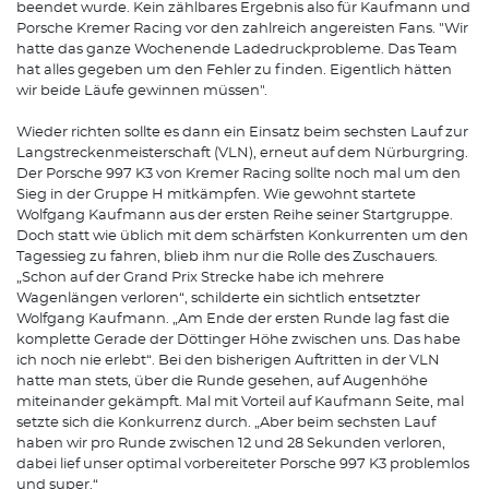
beendet wurde. Kein zählbares Ergebnis also für Kaufmann und
Porsche Kremer Racing vor den zahlreich angereisten Fans. "Wir
hatte das ganze Wochenende Ladedruckprobleme. Das Team
hat alles gegeben um den Fehler zu finden. Eigentlich hätten
wir beide Läufe gewinnen müssen".
Wieder richten sollte es dann ein Einsatz beim sechsten Lauf zur
Langstreckenmeisterschaft (VLN), erneut auf dem Nürburgring.
Der Porsche 997 K3 von Kremer Racing sollte noch mal um den
Sieg in der Gruppe H mitkämpfen. Wie gewohnt startete
Wolfgang Kaufmann aus der ersten Reihe seiner Startgruppe.
Doch statt wie üblich mit dem schärfsten Konkurrenten um den
Tagessieg zu fahren, blieb ihm nur die Rolle des Zuschauers.
„Schon auf der Grand Prix Strecke habe ich mehrere
Wagenlängen verloren“, schilderte ein sichtlich entsetzter
Wolfgang Kaufmann. „Am Ende der ersten Runde lag fast die
komplette Gerade der Döttinger Höhe zwischen uns. Das habe
ich noch nie erlebt“. Bei den bisherigen Auftritten in der VLN
hatte man stets, über die Runde gesehen, auf Augenhöhe
miteinander gekämpft. Mal mit Vorteil auf Kaufmann Seite, mal
setzte sich die Konkurrenz durch. „Aber beim sechsten Lauf
haben wir pro Runde zwischen 12 und 28 Sekunden verloren,
dabei lief unser optimal vorbereiteter Porsche 997 K3 problemlos
und super.“