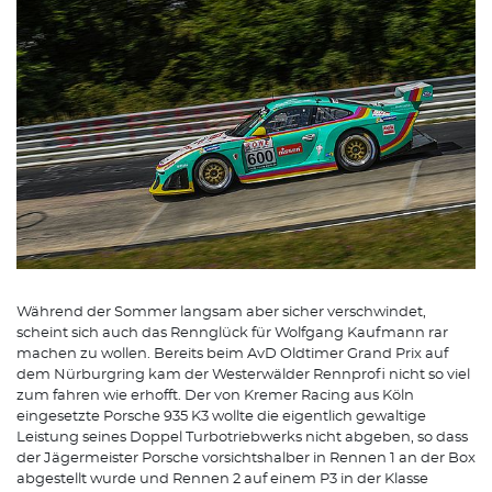
Während der Sommer langsam aber sicher verschwindet,
scheint sich auch das Rennglück für Wolfgang Kaufmann rar
machen zu wollen. Bereits beim AvD Oldtimer Grand Prix auf
dem Nürburgring kam der Westerwälder Rennprofi nicht so viel
zum fahren wie erhofft. Der von Kremer Racing aus Köln
eingesetzte Porsche 935 K3 wollte die eigentlich gewaltige
Leistung seines Doppel Turbotriebwerks nicht abgeben, so dass
der Jägermeister Porsche vorsichtshalber in Rennen 1 an der Box
abgestellt wurde und Rennen 2 auf einem P3 in der Klasse