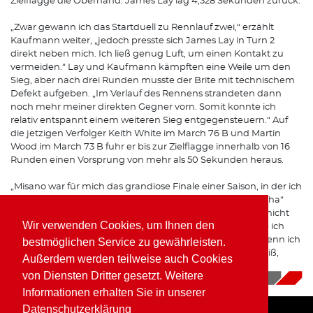
Zielflagge die Oberhand. James Lay lag 4,328 Sekunden zurück.
„Zwar gewann ich das Startduell zu Rennlauf zwei,“ erzählt
Kaufmann weiter, „jedoch presste sich James Lay in Turn 2
direkt neben mich. Ich ließ genug Luft, um einen Kontakt zu
vermeiden.“ Lay und Kaufmann kämpften eine Weile um den
Sieg, aber nach drei Runden musste der Brite mit technischem
Defekt aufgeben. „Im Verlauf des Rennens strandeten dann
noch mehr meiner direkten Gegner vorn. Somit konnte ich
relativ entspannt einem weiteren Sieg entgegensteuern.“ Auf
die jetzigen Verfolger Keith White im March 76 B und Martin
Wood im March 73 B fuhr er bis zur Zielflagge innerhalb von 16
Runden einen Vorsprung von mehr als 50 Sekunden heraus.
„Misano war für mich das grandiose Finale einer Saison, in der ich
von sechs Rennläufen fünf gewann“, resümiert der „Piranha“
begeistert. „Und obwohl ich in Brands Hatch sowie Dijon nicht
Wir verwenden Cookies, um Ihnen den
am Start war und mir somit vier Rennläufe fehlten, wurde ich
noch Dritter in der Meisterschaft! Manchmal denke ich, wenn ich
bestmöglichen Service zu gewährleisten.
damals auch noch Formel 2 hätte fahren können, wer weiß,
Außerdem werden teilweise auch Cookies
vielleicht wäre ich auch noch Formel-1-Pilot geworden...
von Diensten Dritter gesetzt. Weitere
18.11.2025
|
News
Informationen erhalten Sie in unserer
Datenschutzerklärung