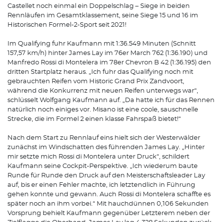
Castellet noch einmal ein Doppelschlag – Siege in beiden
Rennläufen im Gesamtklassement, seine Siege 15 und 16 im
Historischen Formel-2-Sport seit 2021!
Im Qualifying fuhr Kaufmann mit 1:36.549 Minuten (Schnitt
157,57 km/h) hinter James Lay im 76er March 762 (1:36.190) und
Manfredo Rossi di Montelera im 78er Chevron B 42 (1:36.195) den
dritten Startplatz heraus. „Ich fuhr das Qualifying noch mit
gebrauchten Reifen vom Historic Grand Prix Zandvoort,
während die Konkurrenz mit neuen Reifen unterwegs war“,
schlüsselt Wolfgang Kaufmann auf. „Da hatte ich für das Rennen
natürlich noch einiges vor. Misano ist eine coole, sauschnelle
Strecke, die im Formel 2 einen klasse Fahrspaß bietet!“
Nach dem Start zu Rennlauf eins hielt sich der Westerwälder
zunächst im Windschatten des führenden James Lay. „Hinter
mir setzte mich Rossi di Montelera unter Druck“, schildert
Kaufmann seine Cockpit-Perspektive. „Ich wiederum baute
Runde für Runde den Druck auf den Meisterschaftsleader Lay
auf, bis er einen Fehler machte, ich letztendlich in Führung
gehen konnte und gewann. Auch Rossi di Montelera schaffte es
später noch an ihm vorbei.“ Mit hauchdünnen 0,106 Sekunden
Vorsprung behielt Kaufmann gegenüber Letzterem neben der