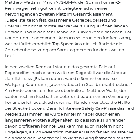
Matthew Watts im March 772-BMW, der Spa im Formel-2-
Rennwagen sehr gut kennt, belegte er schon einen
hervorragenden zweiten Platz im Gesamtklassement.
„Dabei stellte ich fest, dass meine Getriebeübersetzung
überhaupt nicht stimmte, sie war viel zu lang, auf den langen
Geraden und in den sehr schnellen Kurvenkombinationen ,Eau
Rouge' und ,Blanchimont' kam ich selten in den fünften Gang,
was natürlich erheblich Top Speed kostete. Ich änderte die
Getriebeübersetzung am Samstagmorgen für den zweiten
Lauf.“
In den zweiten Rennlauf startete das gesamte Feld auf
Regenreifen, nach einem weiteren Regenfall war die Strecke
ziemlich nass. „Es kam dann zwar die Sonne heraus,“ so
Wolfgang Kaufmann, „aber es dauert in Spa, bis es abtrocknet.“
Am Ende der ersten Runde überholte er Matthew Watts, der
später noch im Kiesbett landete, und baute seinen Vorsprung
kontinuierlich aus. „Nach drei, vier Runden war etwa die Hälfte
der Strecke trocken. Dann führte eine Safety Car-Phase das Feld
wieder zusammen, es wurde hinter mir aber durch einen
langsameren Piloten aufgehalten, so dass ich als Führender
davon profitieren konnte. Das kam mir auch insofern nicht
ungelegen, als ich wesentlich mit einer Hand fahren musste, weil
die andere den Schalthebel im vierten Gang festhalten musste,