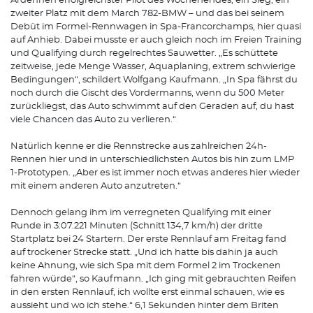
Ardennen erfolgreichster Pilot des Wochenendes, ein Sieg, ein
zweiter Platz mit dem March 782-BMW – und das bei seinem
Debüt im Formel-Rennwagen in Spa-Francorchamps, hier quasi
auf Anhieb. Dabei musste er auch gleich noch im Freien Training
und Qualifying durch regelrechtes Sauwetter. „Es schüttete
zeitweise, jede Menge Wasser, Aquaplaning, extrem schwierige
Bedingungen“, schildert Wolfgang Kaufmann. „In Spa fährst du
noch durch die Gischt des Vordermanns, wenn du 500 Meter
zurückliegst, das Auto schwimmt auf den Geraden auf, du hast
viele Chancen das Auto zu verlieren.“
Natürlich kenne er die Rennstrecke aus zahlreichen 24h-
Rennen hier und in unterschiedlichsten Autos bis hin zum LMP
1-Prototypen. „Aber es ist immer noch etwas anderes hier wieder
mit einem anderen Auto anzutreten.“
Dennoch gelang ihm im verregneten Qualifying mit einer
Runde in 3:07.221 Minuten (Schnitt 134,7 km/h) der dritte
Startplatz bei 24 Startern. Der erste Rennlauf am Freitag fand
auf trockener Strecke statt. „Und ich hatte bis dahin ja auch
keine Ahnung, wie sich Spa mit dem Formel 2 im Trockenen
fahren würde“, so Kaufmann. „Ich ging mit gebrauchten Reifen
in den ersten Rennlauf, ich wollte erst einmal schauen, wie es
aussieht und wo ich stehe.“ 6,1 Sekunden hinter dem Briten