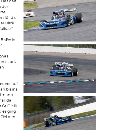
 Das galt
n der
rte
 für die
er Blick
ulisse!“
2 BMW in
er
etwas
nem stark
hen
s vor auf
n bis ins
aufmann
al, da
riff. Mit
, es ging
 Ziel den