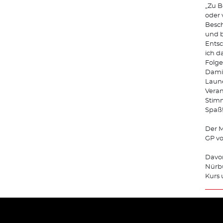
„Zu B
oder 
Besc
und b
Entsc
ich d
Folge
Damit
Laune
Veran
Stimm
Spaß!
Der M
GP vo
Davor
Nürbu
Kurs 