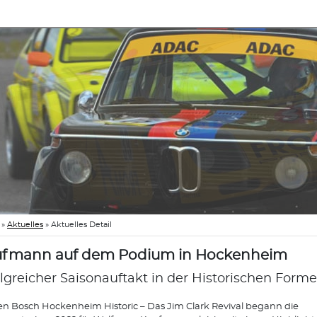
»
Aktuelles
»
Aktuelles Detail
fmann auf dem Podium in Hockenheim
olgreicher Saisonauftakt in der Historischen Form
en Bosch Hockenheim Historic – Das Jim Clark Revival begann die