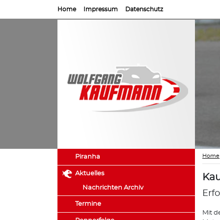
Home
Impressum
Datenschutz
Home
Piranha
Aktuelles
Kau
Nachrichten Archiv
Erf
Termine
Mit d