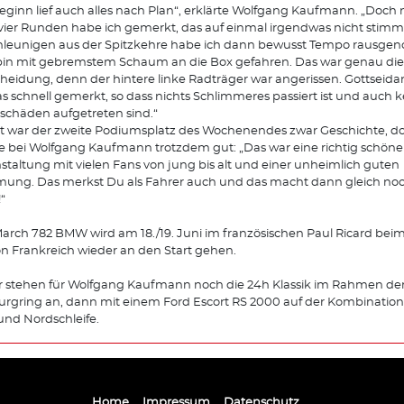
eginn lief auch alles nach Plan“, erklärte Wolfgang Kaufmann. „Doch 
vier Runden habe ich gemerkt, das auf einmal irgendwas nicht stimm
hleunigen aus der Spitzkehre habe ich dann bewusst Tempo rausg
in mit gebremstem Schaum an die Box gefahren. Das war genau die 
heidung, denn der hintere linke Radträger war angerissen. Gottseid
as schnell gemerkt, so dass nichts Schlimmeres passiert ist und auch 
schäden aufgetreten sind.“
 war der zweite Podiumsplatz des Wochenendes zwar Geschichte, do
 bei Wolfgang Kaufmann trotzdem gut: „Das war eine richtig schöne
staltung mit vielen Fans von jung bis alt und einer unheimlich guten
ung. Das merkst Du als Fahrer auch und das macht dann gleich no
“
arch 782 BMW wird am 18./19. Juni im französischen Paul Ricard beim 
n Frankreich wieder an den Start gehen.
 stehen für Wolfgang Kaufmann noch die 24h Klassik im Rahmen de
rgring an, dann mit einem Ford Escort RS 2000 auf der Kombination
und Nordschleife.
Home
Impressum
Datenschutz