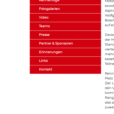
Rennerfolge
Motor
sowoh
Fotogalerien
Aspha
Wolf
Video
Bosch
auf e
Teams
.
Presse
Derar
der H
Partner & Sponsoren
Stand
viert
Erinnerungen
mehr 
beset
Links
Teiln
Kontakt
Renne
Platz
Ziel.
den V
kommt
Rang 
also 
zweit