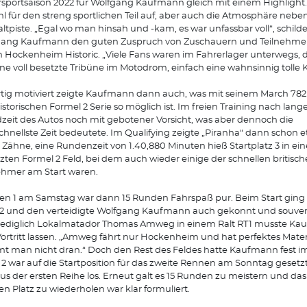
sportsaison 2022 für Wolfgang Kaufmann gleich mit einem Highlight.
l für den streng sportlichen Teil auf, aber auch die Atmosphäre nebe
ltpiste. „Egal wo man hinsah und -kam, es war unfassbar voll“, schilde
gang Kaufmann den guten Zuspruch von Zuschauern und Teilnehmern
 Hockenheim Historic. „Viele Fans waren im Fahrerlager unterwegs, d
ine voll besetzte Tribüne im Motodrom, einfach eine wahnsinnig tolle K
tig motiviert zeigte Kaufmann dann auch, was mit seinem March 78
istorischen Formel 2 Serie so möglich ist. Im freien Training nach lang
zeit des Autos noch mit gebotener Vorsicht, was aber dennoch die
schnellste Zeit bedeutete. Im Qualifying zeigte „Piranha“ dann schon 
Zähne, eine Rundenzeit von 1.40,880 Minuten hieß Startplatz 3 in ei
zten Formel 2 Feld, bei dem auch wieder einige der schnellen britisc
ehmer am Start waren.
n 1 am Samstag war dann 15 Runden Fahrspaß pur. Beim Start ging e
 2 und den verteidigte Wolfgang Kaufmann auch gekonnt und souverä
 Lediglich Lokalmatador Thomas Amweg in einem Ralt RT1 musste K
ortritt lassen. „Amweg fährt nur Hockenheim und hat perfektes Materi
 man nicht dran.“ Doch den Rest des Feldes hatte Kaufmann fest im G
2 war auf die Startposition für das zweite Rennen am Sonntag gesetzt
aus der ersten Reihe los. Erneut galt es 15 Runden zu meistern und das
en Platz zu wiederholen war klar formuliert.