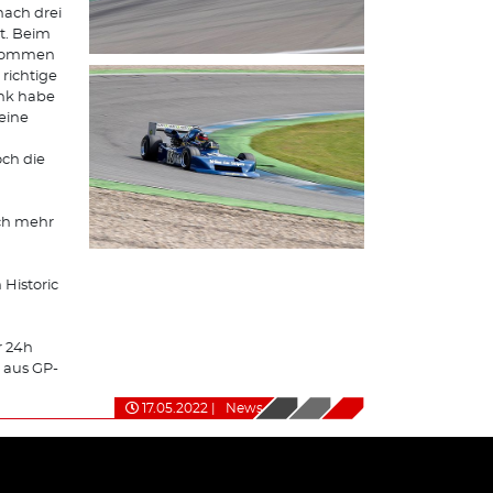
nach drei
t. Beim
enommen
richtige
ank habe
keine
ch die
ch mehr
Historic
r 24h
 aus GP-
17.05.2022
|
News