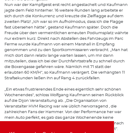
Nun war der Kampfgeist erst recht angestachelt und Kaufmann
jagte dem Feld hinterher. 16 weitere Runden lang arbeitete er
sich durch die Konkurrenz und kreuzte die Zielflagge auf dem
zweiten Platz! „Ich war so im Aufholmodus, dass ich die Flagge
fast übersehen hätte“, gestand Kaufmann später. Doch die
Freude über den vermeintlichen erneuten Podiumsplatz währte
nur extrem kurz. Direkt nach Abstellen des Fahrzeugs im Parc
Ferme wurde Kaufmann von einem Marshall in Empfang
genommen und zu den Sportkommissaren verbracht. „Man hat
mich dort dann relativ lange warten lassen, um mir dann
mitzuteilen, dass ich bei der Durchfahrtsstrafe zu schnell durch
die Boxengasse gefahren wäre. Nämlich mit 71 statt der
erlaubten 60 KM/H“, so Kaufmann verärgert. Die verhängten 11
Strafsekunden ließen ihn auf Rang 4 zurückfallen.
„Ein etwas frustrierendes Ende eines eigentlich sehr schönen
Wochenendes“, schloss Wolfgang Kaufmann seinen Rückblick
auf die Dijon Veranstaltung ab. „Die Organisation von
Veranstalter HVM Racing war wie üblich hervorragend , die
zahlreichen Fans der Hammer. Von der Performance her war
mein Auto perfekt, es gab das ganze Wochenende keine
Probleme. Lediglich die Umstände, das die Zeitstrafe erst nach
dem Rennen verhängt wurde, hat mich traurig gestimmt“.