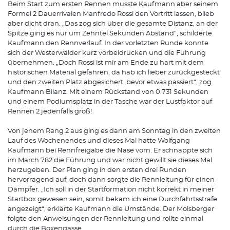
Beim Start zum ersten Rennen musste Kaufmann aber seinem
Formel 2 Dauerrivalen Manfredo Rossi den Vortritt lassen, blieb
aber dicht dran. „Das zog sich über die gesamte Distanz, an der
Spitze ging es nur um Zehntel Sekunden Abstand“, schilderte
Kaufmann den Rennverlauf. In der vorletzten Runde konnte
sich der Westerwälder kurz vorbeidrücken und die Führung
übernehmen. „Doch Rossi ist mir am Ende zu hart mit dem
historischen Material gefahren, da hab ich lieber zurückgesteckt
und den zweiten Platz abgesichert, bevor etwas passiert“, zog
Kaufmann Bilanz. Mit einem Rückstand von 0.731 Sekunden
und einem Podiumsplatz in der Tasche war der Lustfaktor auf
Rennen 2 jedenfalls groß!
Von jenem Rang 2 aus ging es dann am Sonntag in den zweiten
Lauf des Wochenendes und dieses Mal hatte Wolfgang
Kaufmann bei Rennfreigabe die Nase vorn. Er schnappte sich
im March 782 die Führung und war nicht gewillt sie dieses Mal
herzugeben. Der Plan ging in den ersten drei Runden
hervorragend auf, doch dann sorgte die Rennleitung für einen
Dämpfer. „Ich soll in der Startformation nicht korrekt in meiner
Startbox gewesen sein, somit bekam ich eine Durchfahrtsstrafe
angezeigt“, erklärte Kaufmann die Umstände. Der Molsberger
folgte den Anweisungen der Rennleitung und rollte einmal
durch die Boxengasse.