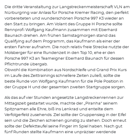
Die dritte Veranstaltung zur Langstreckenmeisterschaft VLN am
Nürburgring war Anlass für Porsche Kremer Racing, den perfekt
vorbereiteten und wunderschönen Porsche 997 K3 wieder an
den Start zu bringen. Am Volant des Gruppe H Porsche sollte
Rennprofi Wolfgang Kaufmann zusammen mit Eberhard
Baunach drehen. Am frühen Samstagmorgen stand das
Qualifying auf dem Programm, das Kaufmann als einer der
ersten Fahrer aufnahm. Die noch relativ freie Strecke nutzte der
Molsberger für eine Rundenzeit in den Top 10, ehe er den
Porsche 997 K3 an Teameigner Eberhard Baunach für dessen
Pflichtrunde übergab.
Obwohl die Kombination aus Nordschleife und Grand Prix Kurs
im Laufe des Zeittrainings schnellere Zeiten zuließ, sollte die
beste Runde von Wolfgang Kaufmann für die Pole Position in
der Gruppe H und der gesamten zweiten Startgruppe sorgen.
Als das auf vier Stunden angesetzte Langstreckenrennen zur
Mittagszeit gestartet wurde, machte der „Piranha“ seinem
Spitznamen alle Ehre, biß ins Lenkrad und enteilte dem
Verfolgerfeld zusehends. Ziel sollte der Gruppensieg in der Eifel
sein und die Zeichen schienen günstig zu stehen. Doch erneut
sollte der Defektteufel seine Finger im Spiel haben. Nach gut
fünf Runden stellte Kaufmann eine unpräziser werdende