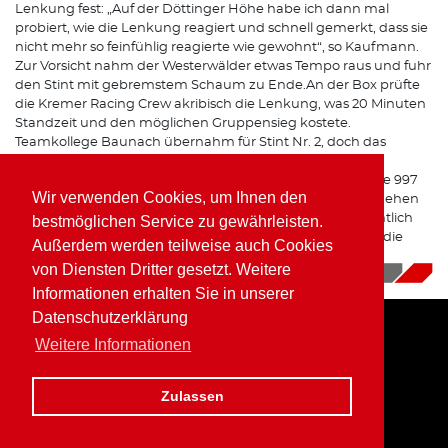
Lenkung fest: „Auf der Döttinger Höhe habe ich dann mal
probiert, wie die Lenkung reagiert und schnell gemerkt, dass sie
nicht mehr so feinfühlig reagierte wie gewohnt“, so Kaufmann.
Zur Vorsicht nahm der Westerwälder etwas Tempo raus und fuhr
den Stint mit gebremstem Schaum zu Ende.An der Box prüfte
die Kremer Racing Crew akribisch die Lenkung, was 20 Minuten
Standzeit und den möglichen Gruppensieg kostete.
Teamkollege Baunach übernahm für Stint Nr. 2, doch das
Problem tauchte beim nächsten Stopp wieder auf. Aus
Sicherheitsgründen entschied sich das Team, den Porsche 997
Wir verwenden Cookies, um Ihnen den
K3 aus dem Rennen zurück zu ziehen. „In zwei Wochen gehen
wir bei VLN 4 wieder an den Start und können uns hoffentlich
bestmöglichen Service zu gewährleisten.
endlich mal einen Siegerkranz abholen“, gab Kaufmann die
Außerdem werden teilweise auch Cookies
Parole für das nächste Rennen aus.
von Diensten Dritter gesetzt. Weitere
28.06.2018
|
News
Informationen erhalten Sie in unserer
Datenschutzerklärung
Weitere Informationen
Home
Impressum
Datenschutz
Zulassen