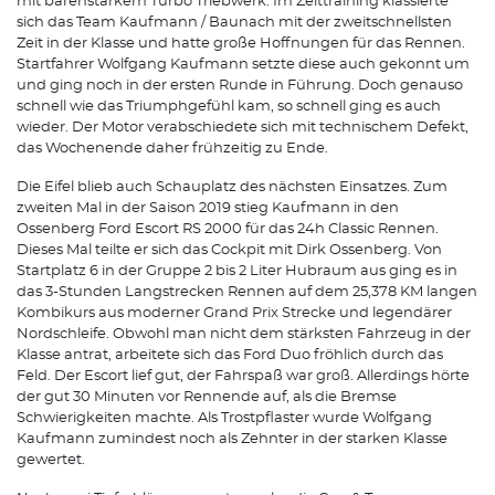
mit bärenstarkem Turbo Triebwerk. Im Zeittraining klassierte
sich das Team Kaufmann / Baunach mit der zweitschnellsten
Zeit in der Klasse und hatte große Hoffnungen für das Rennen.
Startfahrer Wolfgang Kaufmann setzte diese auch gekonnt um
und ging noch in der ersten Runde in Führung. Doch genauso
schnell wie das Triumphgefühl kam, so schnell ging es auch
wieder. Der Motor verabschiedete sich mit technischem Defekt,
das Wochenende daher frühzeitig zu Ende.
Die Eifel blieb auch Schauplatz des nächsten Einsatzes. Zum
zweiten Mal in der Saison 2019 stieg Kaufmann in den
Ossenberg Ford Escort RS 2000 für das 24h Classic Rennen.
Dieses Mal teilte er sich das Cockpit mit Dirk Ossenberg. Von
Startplatz 6 in der Gruppe 2 bis 2 Liter Hubraum aus ging es in
das 3-Stunden Langstrecken Rennen auf dem 25,378 KM langen
Kombikurs aus moderner Grand Prix Strecke und legendärer
Nordschleife. Obwohl man nicht dem stärksten Fahrzeug in der
Klasse antrat, arbeitete sich das Ford Duo fröhlich durch das
Feld. Der Escort lief gut, der Fahrspaß war groß. Allerdings hörte
der gut 30 Minuten vor Rennende auf, als die Bremse
Schwierigkeiten machte. Als Trostpflaster wurde Wolfgang
Kaufmann zumindest noch als Zehnter in der starken Klasse
gewertet.