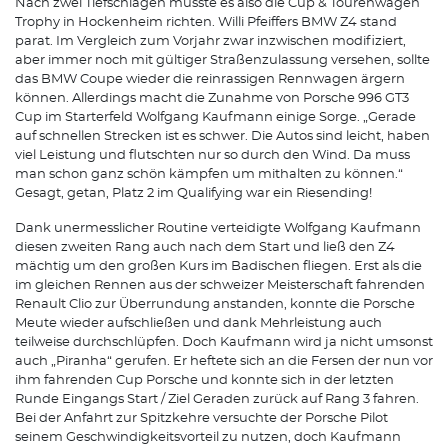
Nach zwei Tiefschlägen musste es also die Cup & Tourenwagen
Trophy in Hockenheim richten. Willi Pfeiffers BMW Z4 stand
parat. Im Vergleich zum Vorjahr zwar inzwischen modifiziert,
aber immer noch mit gültiger Straßenzulassung versehen, sollte
das BMW Coupe wieder die reinrassigen Rennwagen ärgern
können. Allerdings macht die Zunahme von Porsche 996 GT3
Cup im Starterfeld Wolfgang Kaufmann einige Sorge. „Gerade
auf schnellen Strecken ist es schwer. Die Autos sind leicht, haben
viel Leistung und flutschten nur so durch den Wind. Da muss
man schon ganz schön kämpfen um mithalten zu können.“
Gesagt, getan, Platz 2 im Qualifying war ein Riesending!
Dank unermesslicher Routine verteidigte Wolfgang Kaufmann
diesen zweiten Rang auch nach dem Start und ließ den Z4
mächtig um den großen Kurs im Badischen fliegen. Erst als die
im gleichen Rennen aus der schweizer Meisterschaft fahrenden
Renault Clio zur Überrundung anstanden, konnte die Porsche
Meute wieder aufschließen und dank Mehrleistung auch
teilweise durchschlüpfen. Doch Kaufmann wird ja nicht umsonst
auch „Piranha“ gerufen. Er heftete sich an die Fersen der nun vor
ihm fahrenden Cup Porsche und konnte sich in der letzten
Runde Eingangs Start / Ziel Geraden zurück auf Rang 3 fahren.
Bei der Anfahrt zur Spitzkehre versuchte der Porsche Pilot
seinem Geschwindigkeitsvorteil zu nutzen, doch Kaufmann