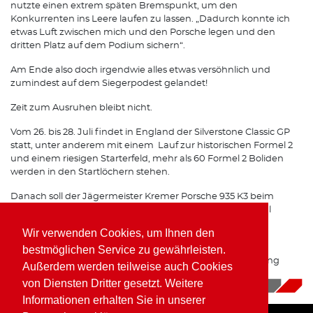
nutzte einen extrem späten Bremspunkt, um den
Konkurrenten ins Leere laufen zu lassen. „Dadurch konnte ich
etwas Luft zwischen mich und den Porsche legen und den
dritten Platz auf dem Podium sichern“.
Am Ende also doch irgendwie alles etwas versöhnlich und
zumindest auf dem Siegerpodest gelandet!
Zeit zum Ausruhen bleibt nicht.
Vom 26. bis 28. Juli findet in England der Silverstone Classic GP
statt, unter anderem mit einem Lauf zur historischen Formel 2
und einem riesigen Starterfeld, mehr als 60 Formel 2 Boliden
werden in den Startlöchern stehen.
Danach soll der Jägermeister Kremer Porsche 935 K3 beim
Oldtimer Grand Prix auf dem Nürburgring doch noch mal
zeigen, was wirklich in ihm steckt.
Wir verwenden Cookies, um Ihnen den
Das Team Porsche Kremer Racing gibt ALLES um diesen
bestmöglichen Service zu gewährleisten.
Brenner Top vorbereitet beim Oldtimer GP am Nürburgring
Außerdem werden teilweise auch Cookies
einzusetzen
von Diensten Dritter gesetzt. Weitere
15.07.2019
|
News
Informationen erhalten Sie in unserer