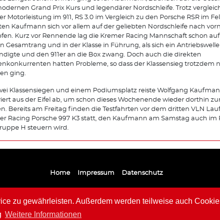
odernen Grand Prix Kurs und legendärer Nordschleife. Trotz vergleic
er Motorleistung im 911, RS 3.0 im Vergleich zu den Porsche RSR im Fel
en Kaufmann sich vor allem auf der geliebten Nordschleife nach vor
en. Kurz vor Rennende lag die Kremer Racing Mannschaft schon au
en Gesamtrang und in der Klasse in Führung, als sich ein Antriebswel
digte und den 911er an die Box zwang. Doch auch die direkten
enkonkurrenten hatten Probleme, so dass der Klassensieg trotzdem n
ren ging.
wei Klassensiegen und einem Podiumsplatz reiste Wolfgang Kaufma
iert aus der Eifel ab, um schon dieses Wochenende wieder dorthin zu
n. Bereits am Freitag finden die Testfahrten vor dem dritten VLN La
r Racing Porsche 997 K3 statt, den Kaufmann am Samstag auch im 
ruppe H steuern wird.
Home
Impressum
Datenschutz
e zu gewährleisten. Außerdem werden teilweise auch Cookies 
g
Weitere Informationen