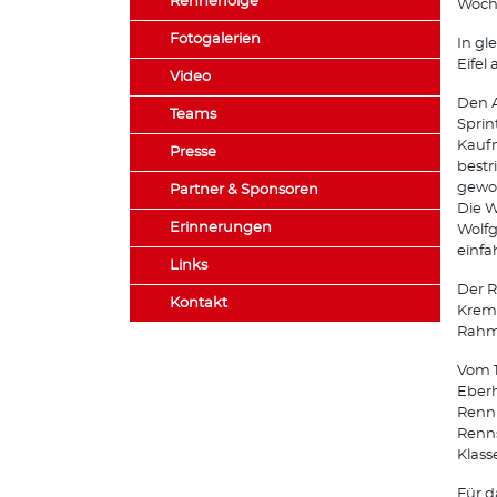
Rennerfolge
Woche
Fotogalerien
In gl
Eifel
Video
Den 
Teams
Sprin
Kaufm
Presse
bestr
gewo
Partner & Sponsoren
Die W
Erinnerungen
Wolfg
einfa
Links
Der R
Kontakt
Krem
Rahm
Vom 1
Eberh
Rennr
Renns
Klass
Für d