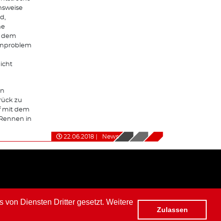
hsweise
d,
ne
f dem
lenproblem
icht
nn
rück zu
uf mit dem
Rennen in
22.06.2018
|
News
von Diensten Dritter gesetzt. Weitere
Zulassen