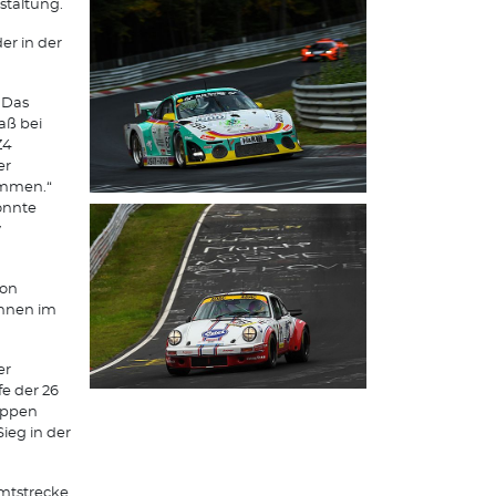
staltung.
er in der
 Das
aß bei
Z4
er
ommen.“
onnte
y
von
ennen im
er
e der 26
appen
ieg in der
mtstrecke