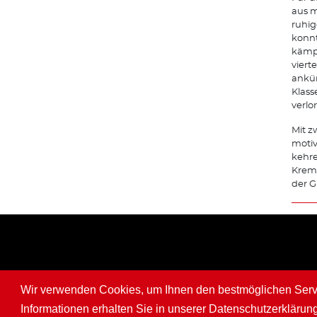
aus m
ruhig
konnt
kämpf
viert
ankün
Klass
verlo
Mit z
motiv
kehre
Kreme
der G
Wir verwenden Cookies, um Ihnen den bestmöglichen Servic
Informationen erhalten Sie in unserer Datenschutzerklärun