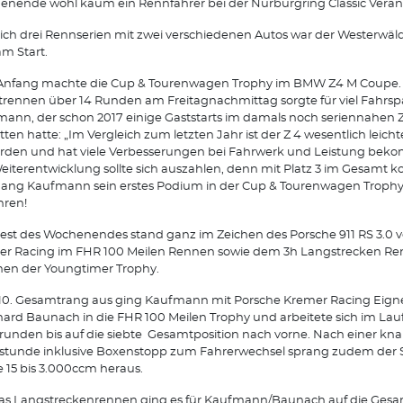
nende wohl kaum ein Rennfahrer bei der Nürburgring Classic Veran
eich drei Rennserien mit zwei verschiedenen Autos war der Westerwäld
 am Start.
Anfang machte die Cup & Tourenwagen Trophy im BMW Z4 M Coupe.
trennen über 14 Runden am Freitagnachmittag sorgte für viel Fahrsp
ann, der schon 2017 einige Gaststarts im damals noch seriennahen 
itten hatte: „Im Vergleich zum letzten Jahr ist der Z 4 wesentlich leicht
rden und hat viele Verbesserungen bei Fahrwerk und Leistung bek
eiterentwicklung sollte sich auszahlen, denn mit Platz 3 im Gesamt k
ang Kaufmann sein erstes Podium in der Cup & Tourenwagen Troph
hren!
est des Wochenendes stand ganz im Zeichen des Porsche 911 RS 3.0 
er Racing im FHR 100 Meilen Rennen sowie dem 3h Langstrecken R
en der Youngtimer Trophy.
0. Gesamtrang aus ging Kaufmann mit Porsche Kremer Racing Eign
ard Baunach in die FHR 100 Meilen Trophy und arbeitete sich im Lauf
unden bis auf die siebte Gesamtposition nach vorne. Nach einer kn
tunde inklusive Boxenstopp zum Fahrerwechsel sprang zudem der S
e 15 bis 3.000ccm heraus.
as Langstreckenrennen ging es für Kaufmann/Baunach auf die Gesa