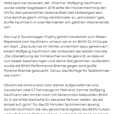
Mitte April war es soweit, der „Piranha“ Wolfgang Kaufmann
wurde wieder losgelassen! 2019 sollte der Hockenheimring der
Ort für den persönlichen Saisonauftakt des Molsbergers sein.
Und damit es gleich richtig viel Kilometer zu „schrubben“ gab,
durfte Kaufmann in zwei Rennserien am gleichen Wochenende
ran!
Die Cup & Tourenwagen Trophy gehört inzwischen zum festen
Repertoire vom Kaufmann, erneut war er im BMW Z4 M Coupe
am Start. „Das Auto hat im Winter unheimlich dazu gewonnen“,
erklärt Wolfgang Kaufmann die Umbauten der letzten Monate.
„Die Übersetzung der Hinterachse wurde gekürzt, so dass wir
nun besser beschleunigen und damit Zeit gewinnen. Außerdem
wurde die BMW Performance Bremse gegen eine große
Porsche Bremse getauscht. Genau das Richtige für Spätbremser
wie mich!“
Obwohl die Konkurrenz noch stärker aufgerüstet hat und
inzwischen viele GT Fahrzeuge im Feld sind, konnte Wolfgang
Kaufmann den immer noch mit Serienmotor bestückten BMW
Z4 in die dritte Startreihe für das erste Rennen stellen. Als die
Ampel auf „grün“ für das 30 Minuten Sprintrennen sprang,
konnte Kaufmann die neu gewonnene Agilität des BMW nutzen