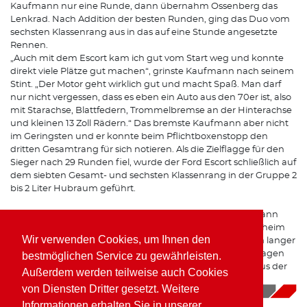
Kaufmann nur eine Runde, dann übernahm Ossenberg das
Lenkrad. Nach Addition der besten Runden, ging das Duo vom
sechsten Klassenrang aus in das auf eine Stunde angesetzte
Rennen.
„Auch mit dem Escort kam ich gut vom Start weg und konnte
direkt viele Plätze gut machen“, grinste Kaufmann nach seinem
Stint. „Der Motor geht wirklich gut und macht Spaß. Man darf
nur nicht vergessen, dass es eben ein Auto aus den 70er ist, also
mit Starachse, Blattfedern, Trommelbremse an der Hinterachse
und kleinen 13 Zoll Rädern.“ Das bremste Kaufmann aber nicht
im Geringsten und er konnte beim Pflichtboxenstopp den
dritten Gesamtrang für sich notieren. Als die Zielflagge für den
Sieger nach 29 Runden fiel, wurde der Ford Escort schließlich auf
dem siebten Gesamt- und sechsten Klassenrang in der Gruppe 2
bis 2 Liter Hubraum geführt.
Schon in weniger als zwei Wochen reist Wolfgang Kaufmann
wieder nach Hockenheim. Dann steht die Bosch Hockenheim
Wir verwenden Cookies, um Ihnen den
Historic – Das Jim Clark Revival auf dem Programm. Nach langer
Pause wird der Westerwälder wieder einen Formelrennwagen
bestmöglichen Service zu gewährleisten.
pilotieren, einen historischen March 782 BMW Formel 2 aus der
Außerdem werden teilweise auch Cookies
1978 Formel 2 Europameisterschaft!
von Diensten Dritter gesetzt. Weitere
17.04.2019
|
News
Informationen erhalten Sie in unserer