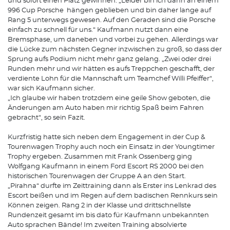
und sofort einen Platz gewinnen. „Leider bin ich dann an einem
996 Cup Porsche hängen geblieben und bin daher lange auf
Rang 5 unterwegs gewesen. Auf den Geraden sind die Porsche
einfach zu schnell für uns.“ Kaufmann nutzt dann eine
Bremsphase, um daneben und vorbei zu gehen. Allerdings war
die Lücke zum nächsten Gegner inzwischen zu groß, so dass der
Sprung aufs Podium nicht mehr ganz gelang. „Zwei oder drei
Runden mehr und wir hätten es aufs Treppchen geschafft, der
verdiente Lohn für die Mannschaft um Teamchef Willi Pfeiffer“,
war sich Kaufmann sicher.
„Ich glaube wir haben trotzdem eine geile Show geboten, die
Änderungen am Auto haben mir richtig Spaß beim Fahren
gebracht“, so sein Fazit.
Kurzfristig hatte sich neben dem Engagement in der Cup &
Tourenwagen Trophy auch noch ein Einsatz in der Youngtimer
Trophy ergeben. Zusammen mit Frank Ossenberg ging
Wolfgang Kaufmann in einem Ford Escort RS 2000 bei den
historischen Tourenwagen der Gruppe A an den Start.
„Pirahna“ durfte im Zeittraining dann als Erster ins Lenkrad des
Escort beißen und im Regen auf dem badischen Rennkurs sein
Können zeigen. Rang 2 in der Klasse und drittschnellste
Rundenzeit gesamt im bis dato für Kaufmann unbekannten
Auto sprachen Bände! Im zweiten Training absolvierte