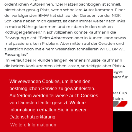
ordentlichen Autorennen. "Der Hatzenbachbogen ist schnell,
bietet aber genug Platz, wenn schnellere Autos kommen. Einer
der verfolgenden BMW hat sich auf der Geraden vor der NGK
Schikane neben mich gesetzt, ist dann immer weiter nach links
in meine Nähe gekommen und mir dann in den rechten
Kotflügel gefahren." Nachvollziehen konnte Kaufmann die
Bewegung nicht. "Beim Anbremsen oder in Kurven kann sowas
mal passieren, kein Problem. Aber mitten auf der Geraden und
zusätzlich noch mit einem wesentlich schnelleren WTCC BMW…
Fassunglos!"
Im Verlauf des 14 Runden langen Rennens musste Kaufmann
die beiden Konkurrenten ziehen lassen, verteidigte aber Platz 4
bis ins Ziel. "Wir haben uns wieder sehr gut im Feld geschlagen
und ein Top Ergebnis eingefahren. Danke daher an das Team für
Wir verwenden Cookies, um Ihnen den
das tolle Wochenende in der Eifel!".
bestmöglichen Service zu gewährleisten.
Schon am kommenden Wochenende geht es ins Finale der Cup
Außerdem werden teilweise auch Cookies
& Tourenwagen Trophy, dann aber im badischen Hockenheim.
von Diensten Dritter gesetzt. Weitere
05.10.2018
|
News
Informationen erhalten Sie in unserer
Datenschutzerklärung
Weitere Informationen
Home
Impressum
Datenschutz