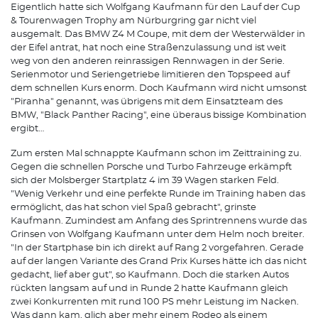
Eigentlich hatte sich Wolfgang Kaufmann für den Lauf der Cup
& Tourenwagen Trophy am Nürburgring gar nicht viel
ausgemalt. Das BMW Z4 M Coupe, mit dem der Westerwälder in
der Eifel antrat, hat noch eine Straßenzulassung und ist weit
weg von den anderen reinrassigen Rennwagen in der Serie.
Serienmotor und Seriengetriebe limitieren den Topspeed auf
dem schnellen Kurs enorm. Doch Kaufmann wird nicht umsonst
"Piranha" genannt, was übrigens mit dem Einsatzteam des
BMW, "Black Panther Racing", eine überaus bissige Kombination
ergibt…
Zum ersten Mal schnappte Kaufmann schon im Zeittraining zu.
Gegen die schnellen Porsche und Turbo Fahrzeuge erkämpft
sich der Molsberger Startplatz 4 im 39 Wagen starken Feld.
"Wenig Verkehr und eine perfekte Runde im Training haben das
ermöglicht, das hat schon viel Spaß gebracht", grinste
Kaufmann. Zumindest am Anfang des Sprintrennens wurde das
Grinsen von Wolfgang Kaufmann unter dem Helm noch breiter.
"In der Startphase bin ich direkt auf Rang 2 vorgefahren. Gerade
auf der langen Variante des Grand Prix Kurses hätte ich das nicht
gedacht, lief aber gut", so Kaufmann. Doch die starken Autos
rückten langsam auf und in Runde 2 hatte Kaufmann gleich
zwei Konkurrenten mit rund 100 PS mehr Leistung im Nacken.
Was dann kam, glich aber mehr einem Rodeo als einem