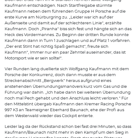
Kaufmann entschädigen. Nach Startfreigabe stürmte
Kaufmann neben dem führenden Gruppe H Porsche auf die
erste Kurve am Nürburgring zu. „Leider war ich auf der
Außenseite und damit auf der schlechteren Linie“, erzählte
Kaufmann. Doch „Piranha“ biss sich fest und hängte sich an das
Heck des Vordermannes. Zu Beginn der dritten Runde konnte
Kaufmann dann in Turn 1 zuschlagen und auf Platz 1 vorfahren.
„Der erst Stint hat richtig Spaß gemacht“, freute sich
Kaufmann“, Immer nur ein paar Zehntel auseinander, das ist
Motorsport wie er sein sollte!“.
Vier Runden lang duellierte sich Wolfgang Kaufmann mit dem
Porsche der Konkurrenz, doch dann musste er aus dem
Streckenabschnitt „Bergwerk“ heraus aufgrund eines
anstehenden Überrundungsmanövers kurz vom Gas und die
Führung war dahin. „Ich habe dann bei weiteren Überrundung
noch mal Pech gehabt und den Anschluss leicht verloren.“ Für
den Mittelstint übergab Kaufmann den Kremer Racing Porsche
997 K3 an Teameigner Eberhard Baunach, ehe der Profi aus
dem Westerwald wieder das Cockpit enterte.
Leider lag da der Rückstand schon bei fast drei Minuten, so dass
Kaufmann/Baunach nicht mehr in den Kampf um den Sieg in