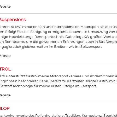
ebsite
Suspensions
Jahren ist KW im nationalen und internationalen Motorsport als Ausrü
m Erfolg! Flexible Fertigung ermöglicht die schnelle Umsetzung vo
ähige Hochleistungs-Rennsportechnik. Dabei legt KW großen Wert a
den Rennteams, um die gewonnenen Erfahrungen auch in Straßenpr
gagiert sich gleichermaßen im Breiten- wie im Spitzensport.
ebsite
TROL
1979 unterstützt Castrol meine Motorsportkarriere und ist damit mein ä
ür gilt mein besonderer Dank. Bereits zu Kartzeiten sorgte Castrol mit
erstoff Technologie für meine ersten Erfolge im Kartsport.
ebsite
LOP
arkenkernwerte des Reifenherstellers „Tradition, Kompetenz, Sportlic