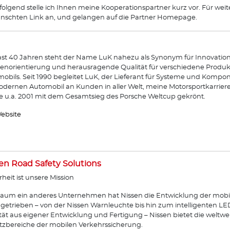
olgend stelle ich Ihnen meine Kooperationspartner kurz vor. Für weit
schten Link an, und gelangen auf die Partner Homepage.
fast 40 Jahren steht der Name LuK nahezu als Synonym für Innovation
norientierung und herausragende Qualität für verschiedene Produkt
obils. Seit 1990 begleitet LuK, der Lieferant für Systeme und Komp
dernen Automobil an Kunden in aller Welt, meine Motorsportkarrier
 u.a. 2001 mit dem Gesamtsieg des Porsche Weltcup gekrönt.
ebsite
en Road Safety Solutions
rheit ist unsere Mission
aum ein anderes Unternehmen hat Nissen die Entwicklung der mobi
getrieben – von der Nissen Warnleuchte bis hin zum intelligenten L
tät aus eigener Entwicklung und Fertigung – Nissen bietet die weltwe
tzbereiche der mobilen Verkehrssicherung.