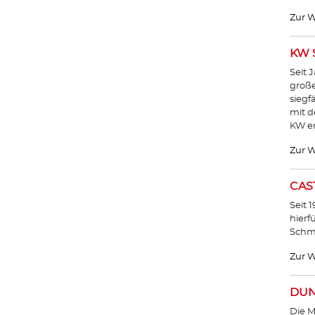
Zur W
KW 
Seit 
große
siegf
mit 
KW en
Zur W
CAS
Seit 
hierf
Schmi
Zur W
DUN
Die M