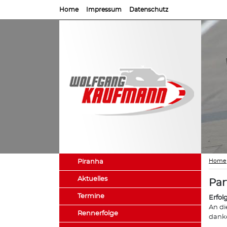
Home
Impressum
Datenschutz
Home
Piranha
Aktuelles
Par
Termine
Erfol
An di
Rennerfolge
danke