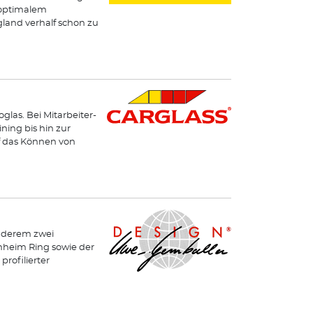
 optimalem
land verhalf schon zu
glas. Bei Mitarbeiter-
ning bis hin zur
uf das Können von
nderem zwei
nheim Ring sowie der
rofilierter