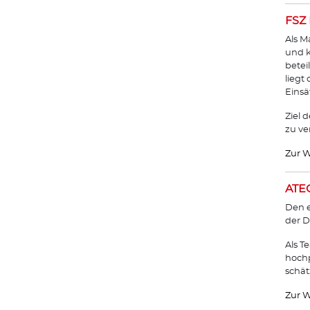
FSZ 
Als M
und k
betei
liegt
Einsä
Ziel 
zu ve
Zur W
ATEC
Den e
der D
Als T
hochp
schät
Zur W