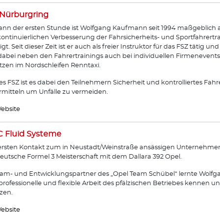
Nürburgring
ann der ersten Stunde ist Wolfgang Kaufmann seit 1994 maßgeblich 
ontinuierlichen Verbesserung der Fahrsicherheits- und Sportfahrertr
ligt. Seit dieser Zeit ist er auch als freier Instruktor für das FSZ tätig 
 dabei neben den Fahrertrainings auch bei individuellen Firmenevent
tzen im Nordschleifen Renntaxi.
des FSZ ist es dabei den Teilnehmern Sicherheit und kontrolliertes Fa
rmitteln um Unfälle zu vermeiden.
ebsite
 Fluid Systeme
rsten Kontakt zum in Neustadt/Weinstraße ansässigen Unternehmen
eutsche Formel 3 Meisterschaft mit dem Dallara 392 Opel.
eam- und Entwicklungspartner des „Opel Team Schübel“ lernte Wolf
rofessionelle und flexible Arbeit des pfälzischen Betriebes kennen 
zen.
ebsite