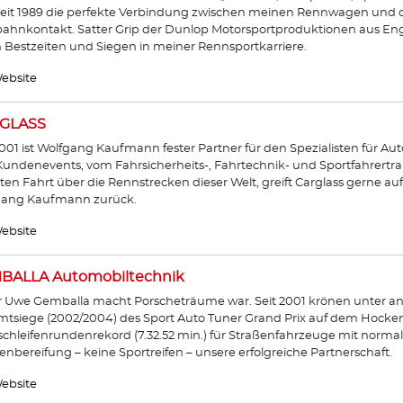
seit 1989 die perfekte Verbindung zwischen meinen Rennwagen und
ahnkontakt. Satter Grip der Dunlop Motorsportproduktionen aus Eng
n Bestzeiten und Siegen in meiner Rennsportkarriere.
ebsite
GLASS
2001 ist Wolfgang Kaufmann fester Partner für den Spezialisten für Auto
undenevents, vom Fahrsicherheits-, Fahrtechnik- und Sportfahrertrai
ten Fahrt über die Rennstrecken dieser Welt, greift Carglass gerne a
gang Kaufmann zurück.
ebsite
BALLA Automobiltechnik
 Uwe Gemballa macht Porscheträume war. Seit 2001 krönen unter a
tsiege (2002/2004) des Sport Auto Tuner Grand Prix auf dem Hocke
chleifenrundenrekord (7.32.52 min.) für Straßenfahrzeuge mit normal p
enbereifung – keine Sportreifen – unsere erfolgreiche Partnerschaft.
ebsite