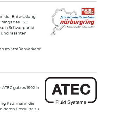
an der Entwicklung
ainings des FSZ
und sein Schwerpunkt
s und rasanten
hren im Straßenverkehr
 ATEC gab es 1992 in
gang Kaufmann die
und deren Produkte zu