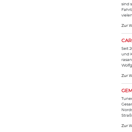
sind 
Fahrb
viele
Zur W
CAR
Seit 
und K
rasan
Wolf
Zur W
GEM
Tuner
Gesam
Nords
Straß
Zur W