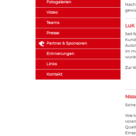
Fotogalerien
Nachf
gewün
Video
Teams
LuK
Presse
Seit 
Kunde
Partner & Sponsoren
Autom
im mo
Erinnerungen
wurde
Links
Zur W
Kontakt
Niss
Siche
Wie k
voran
Quali
Einsa