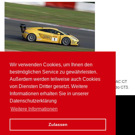
Wir verwenden Cookies, um Ihnen den
ATEC Fluid Systems Lamborghini Gallardo GT3
bestmöglichen Service zu gewährleisten.
ARGO Racing
Außerdem werden teilweise auch Cookies
Für ARGO Racing startete Wolfgang Kaufmann in der ADAC GT
von Diensten Dritter gesetzt. Weitere
Masters auf dem ATEC Fluid Systems Lamborghini Gallardo GT3.
Informationen erhalten Sie in unserer
Datenschutzerklärung
Weitere Informationen
Home
Impressum
Datenschutz
Zulassen