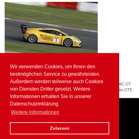
Wir verwenden Cookies, um Ihnen den
ATEC Fluid Systems Lamborghini Gallardo GT3
bestmöglichen Service zu gewährleisten.
ARGO Racing
Außerdem werden teilweise auch Cookies
Für ARGO Racing startete Wolfgang Kaufmann in der ADAC GT
von Diensten Dritter gesetzt. Weitere
Masters auf dem ATEC Fluid Systems Lamborghini Gallardo GT3.
Informationen erhalten Sie in unserer
Datenschutzerklärung
Weitere Informationen
Home
Impressum
Datenschutz
Zulassen