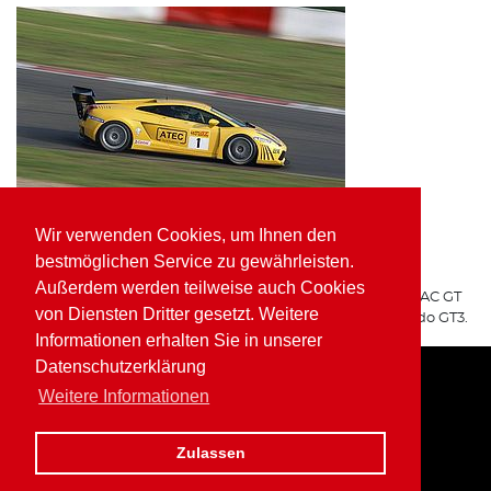
Wir verwenden Cookies, um Ihnen den
ATEC Fluid Systems Lamborghini Gallardo GT3
bestmöglichen Service zu gewährleisten.
ARGO Racing
Außerdem werden teilweise auch Cookies
Für ARGO Racing startete Wolfgang Kaufmann in der ADAC GT
von Diensten Dritter gesetzt. Weitere
Masters auf dem ATEC Fluid Systems Lamborghini Gallardo GT3.
Informationen erhalten Sie in unserer
Datenschutzerklärung
Weitere Informationen
Home
Impressum
Datenschutz
Zulassen