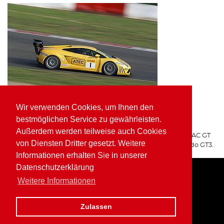
Wir verwenden Cookies, um Ihnen den
ATEC Fluid Systems Lamborghini Gallardo GT3
bestmöglichen Service zu gewährleisten.
ARGO Racing
Außerdem werden teilweise auch Cookies
Für ARGO Racing startete Wolfgang Kaufmann in der ADAC GT
von Diensten Dritter gesetzt. Weitere
Masters auf dem ATEC Fluid Systems Lamborghini Gallardo GT3.
Informationen erhalten Sie in unserer
Datenschutzerklärung
Weitere Informationen
Home
Impressum
Datenschutz
Zulassen