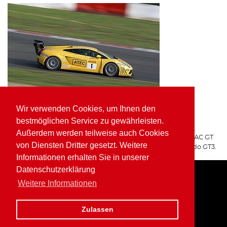
Wir verwenden Cookies, um Ihnen den
ATEC Fluid Systems Lamborghini Gallardo GT3
bestmöglichen Service zu gewährleisten.
ARGO Racing
Außerdem werden teilweise auch Cookies
Für ARGO Racing startete Wolfgang Kaufmann in der ADAC GT
von Diensten Dritter gesetzt. Weitere
Masters auf dem ATEC Fluid Systems Lamborghini Gallardo GT3.
Informationen erhalten Sie in unserer
Datenschutzerklärung
Weitere Informationen
Home
Impressum
Datenschutz
Zulassen