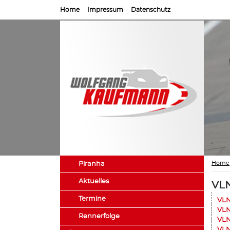
Home
Impressum
Datenschutz
Home
Piranha
Aktuelles
VLN
Termine
VLN
VLN
Rennerfolge
VLN
VLN