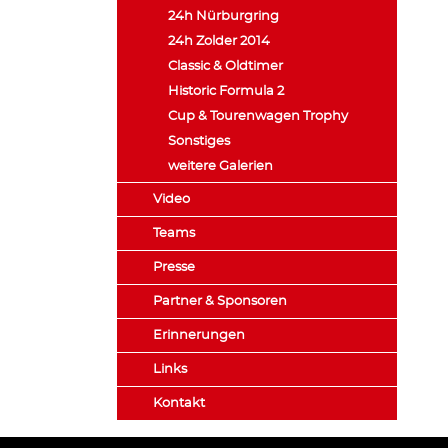
24h Nürburgring
24h Zolder 2014
Classic & Oldtimer
Historic Formula 2
Cup & Tourenwagen Trophy
Sonstiges
weitere Galerien
Video
Teams
Presse
Partner & Sponsoren
Erinnerungen
Links
Kontakt