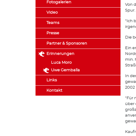
Fotogalerien
Von d
Spur.
Video
“Ich 
Teams
irgen
Presse
Die b
Partner & Sponsoren
Ein e
Erinnerungen
Nords
min. 
Luca Moro
Straß
Uwe Gemballa
In de
Links
gewan
2002 
Kontakt
“Für 
über 
großa
anver
gewac
Kaufm