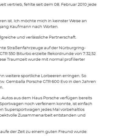
 vertrieb, fehlte seit dem 08. Februar 2010 jede
en ist. Ich möchte mich in keinster Weise an
olfgang Kaufmann nach Worten.
greiche und verlässliche Partnerschaft.
unte Straßenfahrzeuge auf der Nürburgring-
GTR 550 Biturbo erzielte Rekordrunde von 7:32,52
ese Traumzeit wurde mit normal profilierter
 weitere sportliche Lorbeeren erringen. So
w. Gemballa Porsche GTR 600 Evo in den Jahren
m.
 Autos aus dem Haus Porsche verfügen bereits
portwagen noch verfeinern konnte, ist einfach
len Supersportwagen jedes Mal vorbehaltlos
respektvolle Zusammenarbeit entstanden und
 Laufe der Zeit zu einem guten Freund wurde: