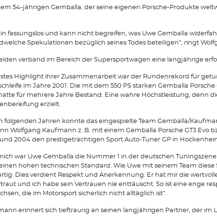
em 54-jährigen Gemballa, der seine eigenen Porsche-Produkte weltweit
bin fassungslos und kann nicht begreifen, was Uwe Gemballa widerfahr
dwelche Spekulationen bezüglich seines Todes beteiligen”, ringt W
eiden verband im Bereich der Supersportwagen eine langjährige erfol
rstes Highlight ihrer Zusammenarbeit war der Rundenrekord für get
chleife im Jahre 2001. Die mit dem 550 PS starken Gemballa Porsche 
hatte für mehrere Jahre Bestand. Eine wahre Höchstleistung, denn di
enbereifung erzielt.
n folgenden Jahren konnte das eingespielte Team Gemballa/Kaufmann
n Wolfgang Kaufmann z. B. mit einem Gemballa Porsche GT3 Evo bz
und 2004 den prestigeträchtigen Sport Auto-Tuner GP in Hockenhei
mich war Uwe Gemballa die Nummer 1 in der deutschen Tuningszene.
einen hohen technischen Standard. Wie Uwe mit seinem Team diese S
rtig. Dies verdient Respekt und Anerkennung. Er hat mir die wertvol
traut und ich habe sein Vertrauen nie enttäuscht. So ist eine enge 
hsen, die im Motorsport sicherlich nicht alltäglich ist“.
ann erinnert sich tieftraurig an seinen langjährigen Partner, der im