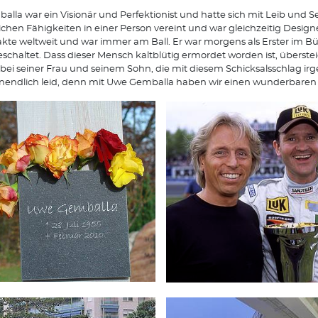
alla war ein Visionär und Perfektionist und hatte sich mit Leib und Se
chen Fähigkeiten in einer Person vereint und war gleichzeitig Desi
kte weltweit und war immer am Ball. Er war morgens als Erster im Bü
schaltet. Dass dieser Mensch kaltblütig ermordet worden ist, überste
bei seiner Frau und seinem Sohn, die mit diesem Schicksalsschlag irg
nendlich leid, denn mit Uwe Gemballa haben wir einen wunderbaren 