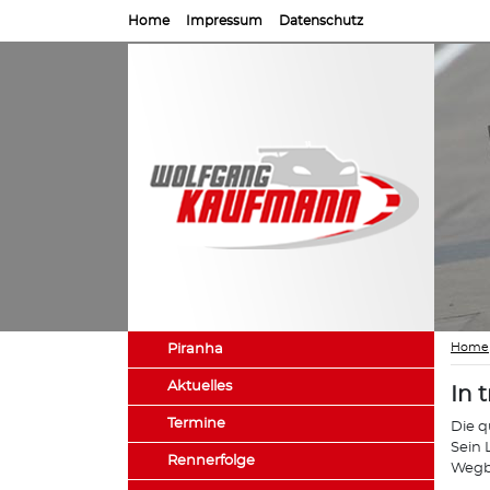
Home
Impressum
Datenschutz
Home
Piranha
Aktuelles
In 
Termine
Die q
Sein 
Rennerfolge
Wegbe