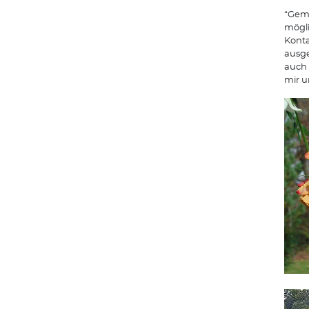
“Gemb
mögli
Konta
ausge
auch 
mir u