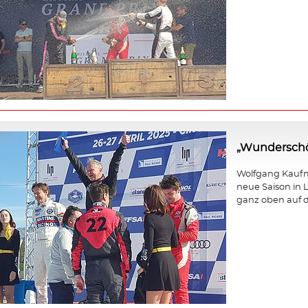
„Wunderschö
Wolfgang Kaufma
neue Saison in L
ganz oben auf d