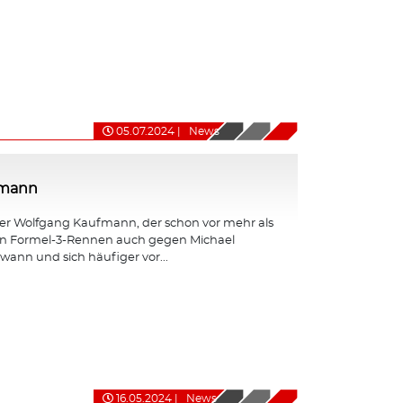
05.07.2024
|
News
fmann
er Wolfgang Kaufmann, der schon vor mehr als
en Formel-3-Rennen auch gegen Michael
nn und sich häufiger vor...
16.05.2024
|
News