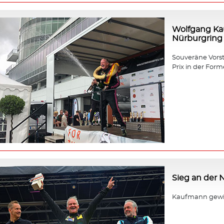
Wolfgang Ka
Nürburgring
Souveräne Vors
Prix in der Forme
Sieg an der
Kaufmann gewin