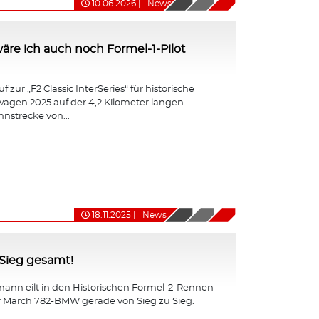
10.06.2026
|
News
ht wäre ich auch noch Formel-1-Pilot
 zur „F2 Classic InterSeries“ für historische
agen 2025 auf der 4,2 Kilometer langen
nnstrecke von...
18.11.2025
|
News
-Sieg gesamt!
ann eilt in den Historischen Formel-2-Rennen
r March 782-BMW gerade von Sieg zu Sieg.