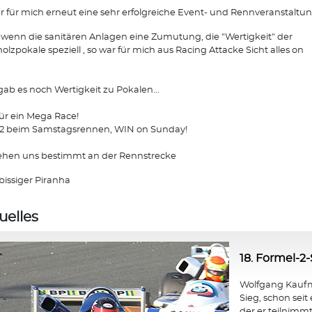
r für mich erneut eine sehr erfolgreiche Event- und Rennveranstaltun
wenn die sanitären Anlagen eine Zumutung, die "Wertigkeit" der
olzpokale speziell , so war für mich aus Racing Attacke Sicht alles on
.
gab es noch Wertigkeit zu Pokalen...
ür ein Mega Race!
 2 beim Samstagsrennen, WIN on Sunday!
ehen uns bestimmt an der Rennstrecke
bissiger Piranha
uelles
18. Formel-2-
Wolfgang Kaufma
Sieg, schon seit
der er teilnimmt,