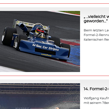
„ ...vielleic
geworden...“
Beim letzten Lauf
Formel-2-Rennw
italienischen Re
14. Formel-2
Wolfgang Kaufm
mit seinem 78e