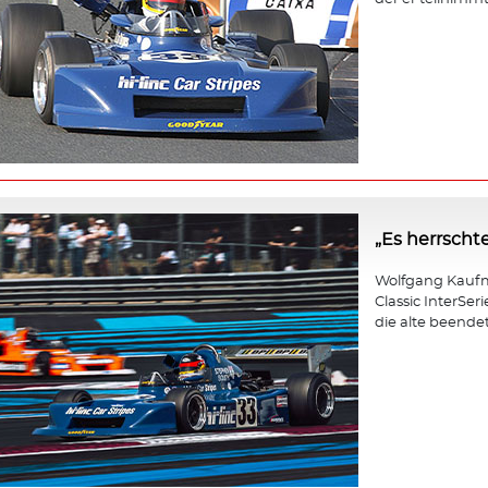
„Es herrscht
Wolfgang Kaufm
Classic InterSer
die alte beendet 