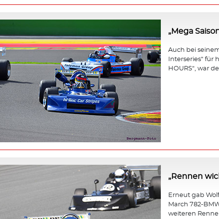
„Mega Saison
Auch bei seinem 
Interseries“ fü
HOURS“, war der
„Rennen wicht
Erneut gab Wol
March 782-BMW b
weiteren Rennen