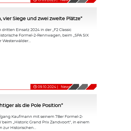
13.05.2025
|
News
, vier Siege und zwei zweite Plätze“
dritten Einsatz 2024 in der „F2 Classic
r historische Formel-2-Rennwagen, beim „SPA SIX
 Westerwälder...
09.10.2024
|
News
iger als die Pole Position“
fgang Kaufmann mit seinem 78er Formel-2-
eim „Historic Grand Prix Zandvoort“, in einem
 zur Historischen...