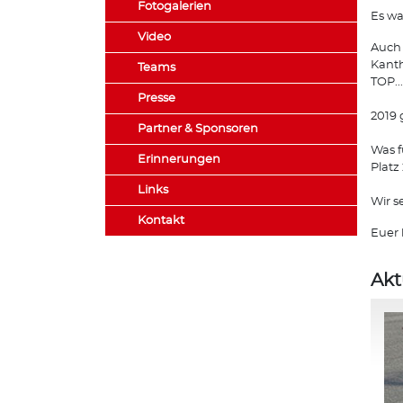
Fotogalerien
Es wa
Video
Auch 
Kanth
Teams
TOP..
Presse
2019 
Partner & Sponsoren
Was f
Erinnerungen
Platz
Links
Wir s
Kontakt
Euer 
Akt