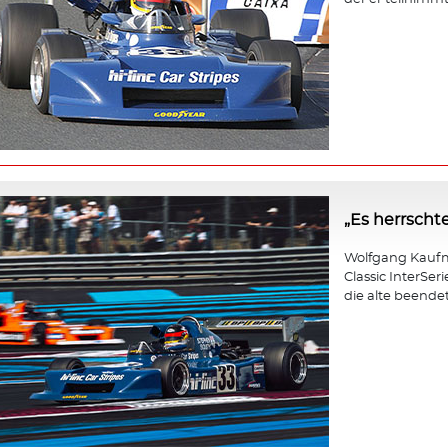
„Es herrscht
Wolfgang Kaufm
Classic InterSer
die alte beendet 