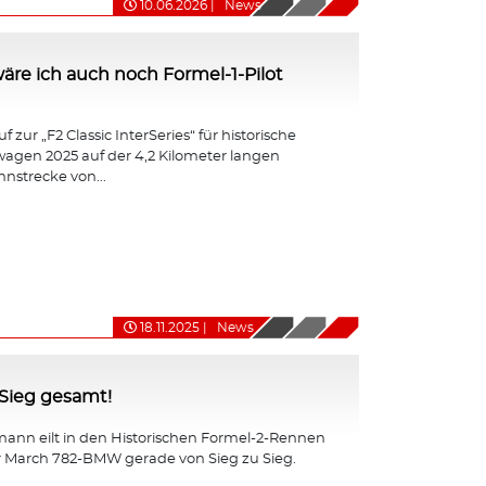
10.06.2026
|
News
ht wäre ich auch noch Formel-1-Pilot
 zur „F2 Classic InterSeries“ für historische
agen 2025 auf der 4,2 Kilometer langen
nnstrecke von...
18.11.2025
|
News
-Sieg gesamt!
ann eilt in den Historischen Formel-2-Rennen
r March 782-BMW gerade von Sieg zu Sieg.