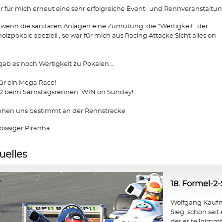
r für mich erneut eine sehr erfolgreiche Event- und Rennveranstaltun
wenn die sanitären Anlagen eine Zumutung, die "Wertigkeit" der
olzpokale speziell , so war für mich aus Racing Attacke Sicht alles on
.
gab es noch Wertigkeit zu Pokalen...
ür ein Mega Race!
 2 beim Samstagsrennen, WIN on Sunday!
ehen uns bestimmt an der Rennstrecke
bissiger Piranha
uelles
18. Formel-2-
Wolfgang Kaufma
Sieg, schon seit
der er teilnimmt,