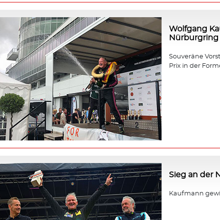
Wolfgang Ka
Nürburgring
Souveräne Vors
Prix in der Forme
Sieg an der
Kaufmann gewin