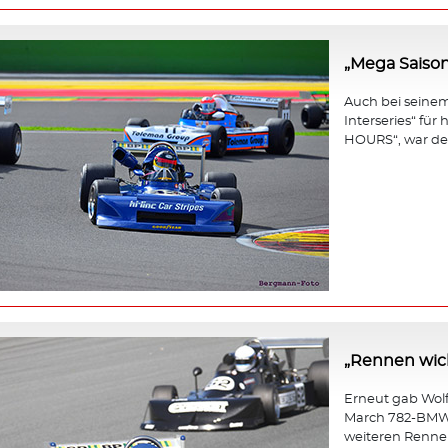
„Mega Saison
Auch bei seinem 
Interseries“ fü
HOURS“, war der
„Rennen wicht
Erneut gab Wol
March 782-BMW b
weiteren Rennen