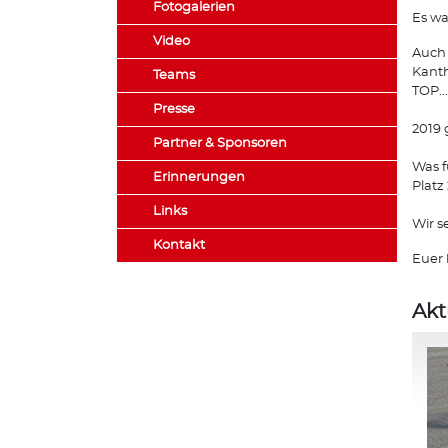
Fotogalerien
Es wa
Video
Auch 
Kanth
Teams
TOP..
Presse
2019 
Partner & Sponsoren
Was f
Erinnerungen
Platz
Links
Wir s
Kontakt
Euer 
Akt