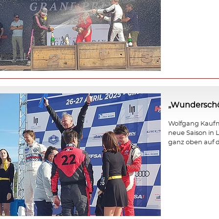
„Wunderschö
Wolfgang Kaufma
neue Saison in L
ganz oben auf d