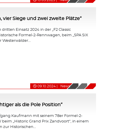
13.05.2025
|
News
, vier Siege und zwei zweite Plätze“
dritten Einsatz 2024 in der „F2 Classic
r historische Formel-2-Rennwagen, beim „SPA SIX
 Westerwälder...
09.10.2024
|
News
iger als die Pole Position“
fgang Kaufmann mit seinem 78er Formel-2-
eim „Historic Grand Prix Zandvoort“, in einem
 zur Historischen...