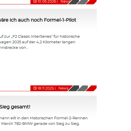
10.06.2026
|
News
ht wäre ich auch noch Formel-1-Pilot
 zur „F2 Classic InterSeries“ für historische
agen 2025 auf der 4,2 Kilometer langen
nnstrecke von...
18.11.2025
|
News
-Sieg gesamt!
ann eilt in den Historischen Formel-2-Rennen
r March 782-BMW gerade von Sieg zu Sieg.