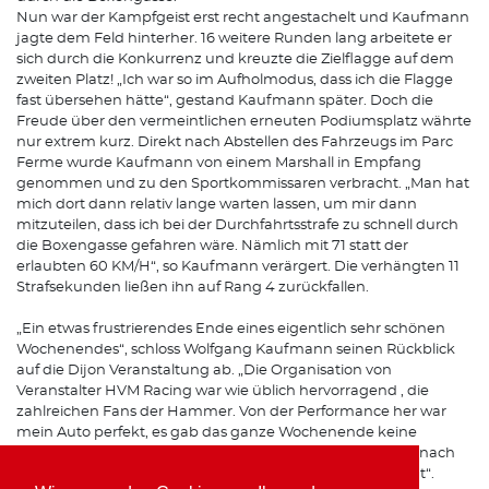
Nun war der Kampfgeist erst recht angestachelt und Kaufmann
jagte dem Feld hinterher. 16 weitere Runden lang arbeitete er
sich durch die Konkurrenz und kreuzte die Zielflagge auf dem
zweiten Platz! „Ich war so im Aufholmodus, dass ich die Flagge
fast übersehen hätte“, gestand Kaufmann später. Doch die
Freude über den vermeintlichen erneuten Podiumsplatz währte
nur extrem kurz. Direkt nach Abstellen des Fahrzeugs im Parc
Ferme wurde Kaufmann von einem Marshall in Empfang
genommen und zu den Sportkommissaren verbracht. „Man hat
mich dort dann relativ lange warten lassen, um mir dann
mitzuteilen, dass ich bei der Durchfahrtsstrafe zu schnell durch
die Boxengasse gefahren wäre. Nämlich mit 71 statt der
erlaubten 60 KM/H“, so Kaufmann verärgert. Die verhängten 11
Strafsekunden ließen ihn auf Rang 4 zurückfallen.
„Ein etwas frustrierendes Ende eines eigentlich sehr schönen
Wochenendes“, schloss Wolfgang Kaufmann seinen Rückblick
auf die Dijon Veranstaltung ab. „Die Organisation von
Veranstalter HVM Racing war wie üblich hervorragend , die
zahlreichen Fans der Hammer. Von der Performance her war
mein Auto perfekt, es gab das ganze Wochenende keine
Probleme. Lediglich die Umstände, das die Zeitstrafe erst nach
dem Rennen verhängt wurde, hat mich traurig gestimmt“.